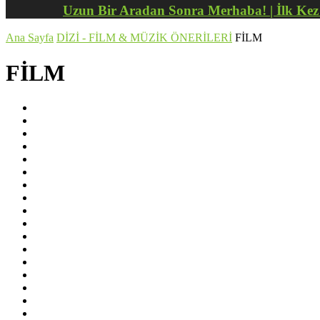
Uzun Bir Aradan Sonra Merhaba! | İlk Ke
Ana Sayfa
DİZİ - FİLM & MÜZİK ÖNERİLERİ
FİLM
FİLM
AKSİYON
ANİMASYON
BELGESEL
BİLİM KURGU
BİYOGRAFİ
DRAM
DRAMA
FANTASTİK
KOMEDİ
MACERA
MÜZİKAL
ROMANTİK
SAVAŞ
SPOR
TARİH
WESTERN
YAŞANMIŞ