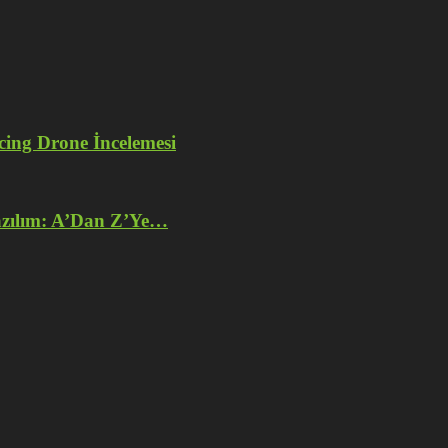
ng Drone İncelemesi
azılım: A’Dan Z’Ye…