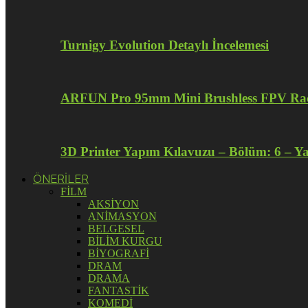
Turnigy Evolution Detaylı İncelemesi
ARFUN Pro 95mm Mini Brushless FPV Raci
3D Printer Yapım Kılavuzu – Bölüm: 6 – Y
ÖNERİLER
FİLM
AKSİYON
ANİMASYON
BELGESEL
BİLİM KURGU
BİYOGRAFİ
DRAM
DRAMA
FANTASTİK
KOMEDİ