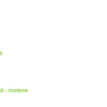
ik
016 – İnceleme