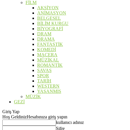
FİLM
AKSİYON
ANİMASYON
BELGESEL
BİLİM KURGU
BİYOGRAFİ
DRAM
DRAMA
FANTASTİK
KOMEDİ
MACERA
MÜZİKAL
ROMANTİK
SAVAŞ
SPOR
TARİH
WESTERN
YAŞANMIŞ
MÜZİK
GEZİ
Giriş Yap
Hoş Geldiniz
Hesabınıza giriş yapın
kullanıcı adınız
Şifre