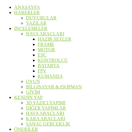
ANASAYFA
HABERLER
DUYURULAR
YAZILAR
İNCELEMELER
HAVA ARAÇLARI
HAZIR SETLER
FRAME
MOTOR
ESC
KONTROLCÜ
BATARYA
FPV
KUMANDA
OYUN
BİLGİSAYAR & EKİPMAN
GİYİM
KENDİN YAP
3D YAZICI YAPIMI
DİĞER YAPIMLAR
HAVA ARAÇLARI
KARA ARAÇLARI
SANAL GERÇEKLİK
ÖNERİLER