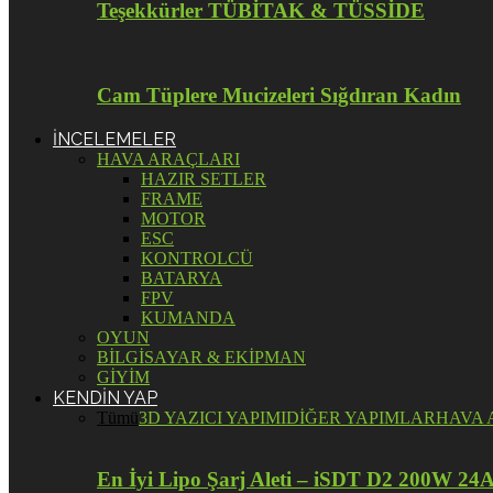
Teşekkürler TÜBİTAK & TÜSSİDE
Cam Tüplere Mucizeleri Sığdıran Kadın
İNCELEMELER
HAVA ARAÇLARI
HAZIR SETLER
FRAME
MOTOR
ESC
KONTROLCÜ
BATARYA
FPV
KUMANDA
OYUN
BİLGİSAYAR & EKİPMAN
GİYİM
KENDİN YAP
Tümü
3D YAZICI YAPIMI
DİĞER YAPIMLAR
HAVA 
En İyi Lipo Şarj Aleti – iSDT D2 200W 24A