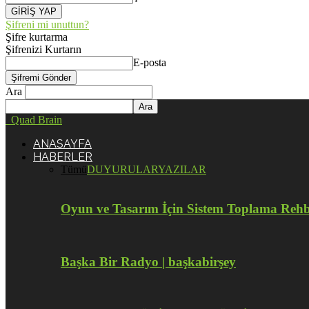
Şifreni mi unuttun?
Şifre kurtarma
Şifrenizi Kurtarın
E-posta
Ara
Quad Brain
ANASAYFA
HABERLER
Tümü
DUYURULAR
YAZILAR
Oyun ve Tasarım İçin Sistem Toplama Reh
Başka Bir Radyo | başkabirşey