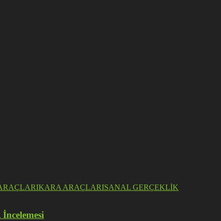
ARAÇLARI
KARA ARAÇLARI
SANAL GERÇEKLİK
 İncelemesi