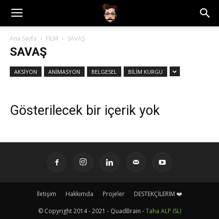
Ana Sayfa
FİLM
SAVAŞ
SAVAŞ
AKSİYON
ANİMASYON
BELGESEL
BİLİM KURGU
Gösterilecek bir içerik yok
İletişim
Hakkımda
Projeler
DESTEKÇİLERİM ❤️
© Copyright 2014 - 2021 - QuadBrain -
Taha ALP İSLİ