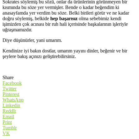
Sokrates söylemiş bu sözü, onlar da ürünlerinin görünmeyen bir
kısmında bu söze yer vermişler. Bende o kadar beğendim ki
anasayfamda yer verdim bu söze. Belki birileri görür ve ne kadar
doğru söylemiş, belkide
hep
başarısız
olma sebebimiz kendi
işimizden çok acınası bir ruh hali içerisinde başkalarının işleriyle
uğraşmamızdır.
Diye düşünürler, yani umarım.
Kendinize iyi bakın dostlar, umarım yayını dinler, beğenir ve bir
şeylere bakış açınızı geliştirebilirsiniz.
Share
Facebook
Twitter
Pinterest
WhatsApp
Linkedin
ReddIt
Email
Print
Tumblr
VK