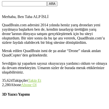
Merhaba, Ben Taha ALP İSLİ
QuadBrain.com adresini 2014 yılında henüz yarış droneları yeni
yayılmaya başlarken ben de, kendim tasarlayıp ürettiğim yarış
drone’larının dünyaya satışını gerçekleştirmek için bu siteyi
oluşturdum. Bir süre sonra da bu işe ara vererek, QuadBrain.com’u
sizlere faydalı olabilecek bir blog sitesine dönüştürdüm.
Merak edilen QuadBrain ismi de şu aralar “Drone” olarak anılan
QuadCopter’den gelmektedir.
Sevdiğim işi yaparken sayısız okuyucuya yardımcı oldum ve olmaya
da devam etmekteyim. Umarım sizler de burada merak ettiklerinize
ulaşabilirsiniz.
35,624
Takipçiler
Takip Et
2,280
Abone
Abone Ol
3D Yazıcı Yapımı