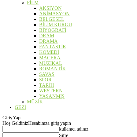
FİLM
AKSİYON
ANİMASYON
BELGESEL
BİLİM KURGU
BİYOGRAFİ
DRAM
DRAMA
FANTASTİK
KOMEDİ
MACERA
MÜZİKAL
ROMANTİK
SAVAŞ
SPOR
TARİH
WESTERN
YAŞANMIŞ
MÜZİK
GEZİ
Giriş Yap
Hoş Geldiniz
Hesabınıza giriş yapın
kullanıcı adınız
Şifre