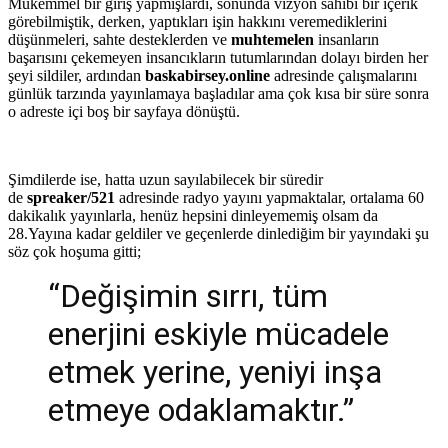
Mükemmel bir giriş yapmışlardı, sonunda vizyon sahibi bir içerik
görebilmiştik, derken, yaptıkları işin hakkını veremediklerini
düşünmeleri, sahte desteklerden ve
muhtemelen
insanların
başarısını çekemeyen insancıkların tutumlarından dolayı birden her
şeyi sildiler, ardından
baskabirsey.online
adresinde çalışmalarını
günlük tarzında yayınlamaya başladılar ama çok kısa bir süre sonra
o adreste içi boş bir sayfaya dönüştü.
Şimdilerde ise, hatta uzun sayılabilecek bir süredir
de
spreaker/521
adresinde radyo yayını yapmaktalar, ortalama 60
dakikalık yayınlarla, henüz hepsini dinleyememiş olsam da
28.Yayına kadar geldiler ve geçenlerde dinlediğim bir yayındaki şu
söz çok hoşuma gitti;
“Değişimin sırrı, tüm
enerjini eskiyle mücadele
etmek yerine, yeniyi inşa
etmeye odaklamaktır.”