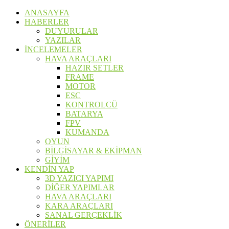
ANASAYFA
HABERLER
DUYURULAR
YAZILAR
İNCELEMELER
HAVA ARAÇLARI
HAZIR SETLER
FRAME
MOTOR
ESC
KONTROLCÜ
BATARYA
FPV
KUMANDA
OYUN
BİLGİSAYAR & EKİPMAN
GİYİM
KENDİN YAP
3D YAZICI YAPIMI
DİĞER YAPIMLAR
HAVA ARAÇLARI
KARA ARAÇLARI
SANAL GERÇEKLİK
ÖNERİLER