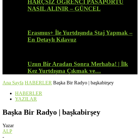
HARÇSIZ ÖĞRENCİ PASAPORTU
NASIL ALINIR – GÜNCEL
Erasmus+ İle Yurtdışında Staj Yapmak –
En Detaylı Kılavuz
Uzun Bir Aradan Sonra Merhaba! | İlk
Kez Yurtdışına Çıkmak ve…
Ana Sayfa
HABERLER
Başka Bir Radyo | başkabirşey
HABERLER
YAZILAR
Başka Bir Radyo | başkabirşey
Yazar
ALP
-