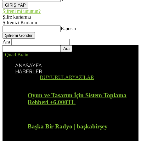
Şifreni mi unuttun?
Şifre kurtarma
Şifrenizi Kurtarın
E-posta
Ara
Quad Brain
ANASAYFA
HABERLER
Tümü
DUYURULAR
YAZILAR
Oyun ve Tasarım İçin Sistem Toplama
Rehberi +6.000TL
Başka Bir Radyo | başkabirşey