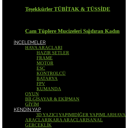
Teşekkürler TÜBİTAK & TÜSSİDE
Cam Tüplere Mucizeleri Sığdıran Kadın
İNCELEMELER
HAVA ARAÇLARI
HAZIR SETLER
FRAME
MOTOR
ESC
KONTROLCÜ
BATARYA
FPV
KUMANDA
OYUN
BİLGİSAYAR & EKİPMAN
GİYİM
KENDİN YAP
Tümü
3D YAZICI YAPIMI
DİĞER YAPIMLAR
HAVA
ARAÇLARI
KARA ARAÇLARI
SANAL
GERÇEKLİK