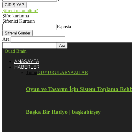
Şifreni mi unuttun?
Şifre kurtarma
Şifrenizi Kurtarın
E-posta
Ara
Quad Brain
ANASAYFA
HABERLER
Tümü
DUYURULAR
YAZILAR
Oyun ve Tasarım İçin Sistem Toplama Reh
Başka Bir Radyo | başkabirşey