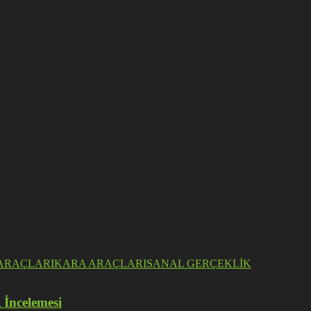
ARAÇLARI
KARA ARAÇLARI
SANAL GERÇEKLİK
 İncelemesi