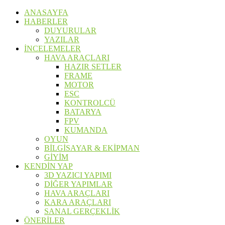
ANASAYFA
HABERLER
DUYURULAR
YAZILAR
İNCELEMELER
HAVA ARAÇLARI
HAZIR SETLER
FRAME
MOTOR
ESC
KONTROLCÜ
BATARYA
FPV
KUMANDA
OYUN
BİLGİSAYAR & EKİPMAN
GİYİM
KENDİN YAP
3D YAZICI YAPIMI
DİĞER YAPIMLAR
HAVA ARAÇLARI
KARA ARAÇLARI
SANAL GERÇEKLİK
ÖNERİLER