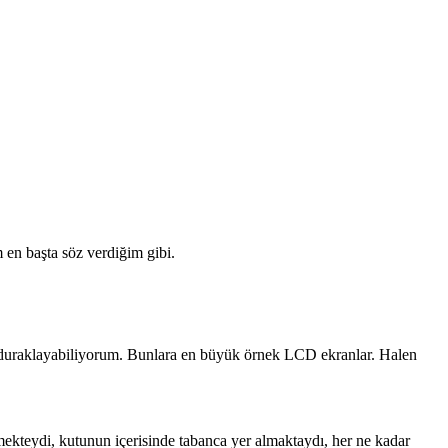
 en başta söz verdiğim gibi.
an duraklayabiliyorum. Bunlara en büyük örnek LCD ekranlar. Halen
elmekteydi, kutunun içerisinde tabanca yer almaktaydı, her ne kadar