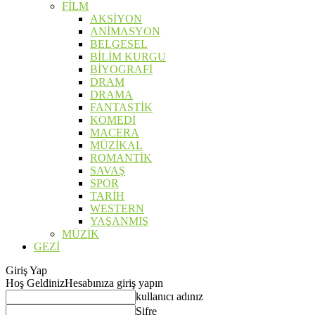
FİLM
AKSİYON
ANİMASYON
BELGESEL
BİLİM KURGU
BİYOGRAFİ
DRAM
DRAMA
FANTASTİK
KOMEDİ
MACERA
MÜZİKAL
ROMANTİK
SAVAŞ
SPOR
TARİH
WESTERN
YAŞANMIŞ
MÜZİK
GEZİ
Giriş Yap
Hoş Geldiniz
Hesabınıza giriş yapın
kullanıcı adınız
Şifre