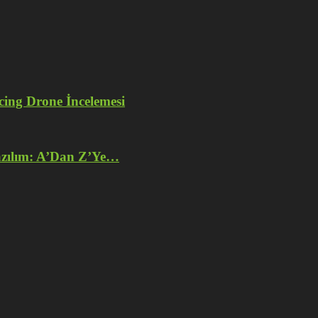
ng Drone İncelemesi
azılım: A’Dan Z’Ye…