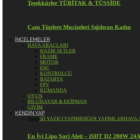
Teşekkürler TÜBİTAK & TÜSSİDE
Cam Tüplere Mucizeleri Sığdıran Kadın
İNCELEMELER
HAVA ARAÇLARI
HAZIR SETLER
FRAME
MOTOR
ESC
KONTROLCÜ
BATARYA
FPV
KUMANDA
OYUN
BİLGİSAYAR & EKİPMAN
GİYİM
KENDİN YAP
Tümü
3D YAZICI YAPIMI
DİĞER YAPIMLAR
HAVA 
En İyi Lipo Şarj Aleti – iSDT D2 200W 24A