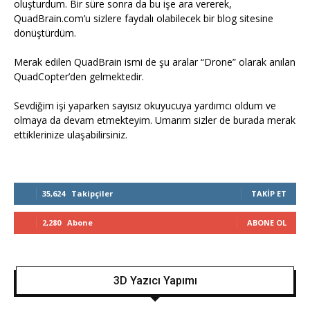
oluşturdum. Bir süre sonra da bu işe ara vererek,
QuadBrain.com’u sizlere faydalı olabilecek bir blog sitesine
dönüştürdüm.
Merak edilen QuadBrain ismi de şu aralar “Drone” olarak anılan
QuadCopter’den gelmektedir.
Sevdiğim işi yaparken sayısız okuyucuya yardımcı oldum ve
olmaya da devam etmekteyim. Umarım sizler de burada merak
ettiklerinize ulaşabilirsiniz.
35,624
Takipçiler
TAKIP ET
2,280
Abone
ABONE OL
3D Yazıcı Yapımı