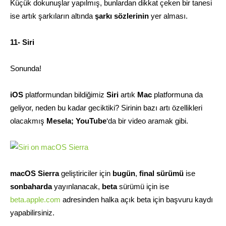
Küçük dokunuşlar yapılmış, bunlardan dikkat çeken bir tanesi
ise artık şarkıların altında
şarkı sözlerinin
yer alması.
11- Siri
Sonunda!
iOS
platformundan bildiğimiz
Siri
artık
Mac
platformuna da
geliyor, neden bu kadar geciktiki? Sirinin bazı artı özellikleri
olacakmış
Mesela;
YouTube
‘da bir video aramak gibi.
macOS Sierra
geliştiriciler için
bugün
,
final sürümü
ise
sonbaharda
yayınlanacak,
beta
sürümü için ise
beta.apple.com
adresinden halka açık beta için başvuru kaydı
yapabilirsiniz.