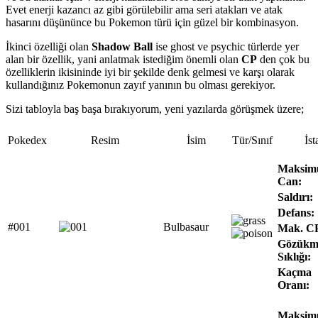
Evet enerji kazancı az gibi görülebilir ama seri atakları ve atak
hasarını düşününce bu Pokemon türü için güzel bir kombinasyon.
İkinci özelliği olan
Shadow Ball
ise ghost ve psychic türlerde yer
alan bir özellik, yani anlatmak istediğim önemli olan
CP
den çok bu
özelliklerin ikisininde iyi bir şekilde denk gelmesi ve karşı olarak
kullandığınız Pokemonun zayıf yanının bu olması gerekiyor.
Sizi tabloyla baş başa bırakıyorum, yeni yazılarda görüşmek üzere;
Pokedex
Resim
İsim
Tür/Sınıf
İst
Maksi
Can:
Saldırı:
Defans:
#001
Bulbasaur
Mak. C
Gözükm
Sıklığı:
Kaçma
Oranı:
Maksi