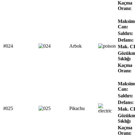
Kaçma
Oranı:
Maksi
Can:
Saldırı:
Defans:
#024
Arbok
Mak. C
Gözükm
Sıklığı
Kaçma
Oranı:
Maksi
Can:
Saldırı:
Defans:
#025
Pikachu
Mak. C
Gözükm
Sıklığı
Kaçma
Oranı: