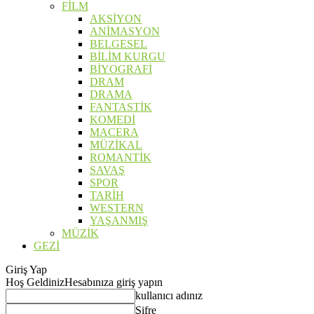
FİLM
AKSİYON
ANİMASYON
BELGESEL
BİLİM KURGU
BİYOGRAFİ
DRAM
DRAMA
FANTASTİK
KOMEDİ
MACERA
MÜZİKAL
ROMANTİK
SAVAŞ
SPOR
TARİH
WESTERN
YAŞANMIŞ
MÜZİK
GEZİ
Giriş Yap
Hoş Geldiniz
Hesabınıza giriş yapın
kullanıcı adınız
Şifre