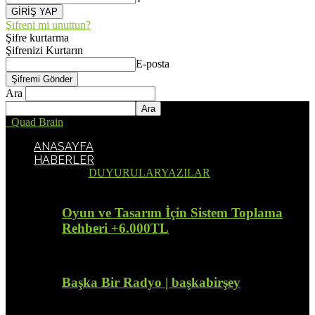
Şifreni mi unuttun?
Şifre kurtarma
Şifrenizi Kurtarın
E-posta
Ara
Quad Brain
ANASAYFA
HABERLER
Tümü
DUYURULAR
YAZILAR
Oyun ve Tasarım İçin Sistem Toplama
Rehberi +6.000TL
Başka Bir Radyo | başkabirşey