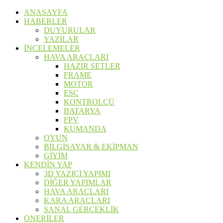
ANASAYFA
HABERLER
DUYURULAR
YAZILAR
İNCELEMELER
HAVA ARAÇLARI
HAZIR SETLER
FRAME
MOTOR
ESC
KONTROLCÜ
BATARYA
FPV
KUMANDA
OYUN
BİLGİSAYAR & EKİPMAN
GİYİM
KENDİN YAP
3D YAZICI YAPIMI
DİĞER YAPIMLAR
HAVA ARAÇLARI
KARA ARAÇLARI
SANAL GERÇEKLİK
ÖNERİLER