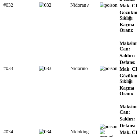
#032
Nidoran♂
Mak. C
Gözükm
Sıklığı
Kaçma
Oranı:
Maksi
Can:
Saldırı:
Defans:
#033
Nidorino
Mak. C
Gözükm
Sıklığı
Kaçma
Oranı:
Maksi
Can:
Saldırı:
Defans:
#034
Nidoking
Mak. C