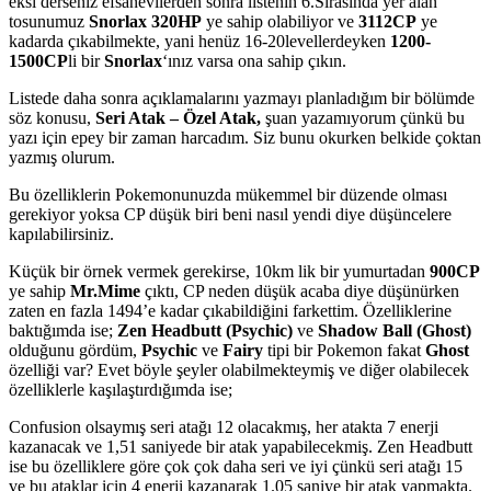
eksi derseniz efsanevilerden sonra listenin 6.Sırasında yer alan
tosunumuz
Snorlax 320HP
ye sahip olabiliyor ve
3112CP
ye
kadarda çıkabilmekte, yani henüz 16-20levellerdeyken
1200-
1500CP
li bir
Snorlax
‘ınız varsa ona sahip çıkın.
Listede daha sonra açıklamalarını yazmayı planladığım bir bölümde
söz konusu,
Seri Atak – Özel Atak,
şuan yazamıyorum çünkü bu
yazı için epey bir zaman harcadım. Siz bunu okurken belkide çoktan
yazmış olurum.
Bu özelliklerin Pokemonunuzda mükemmel bir düzende olması
gerekiyor yoksa CP düşük biri beni nasıl yendi diye düşüncelere
kapılabilirsiniz.
Küçük bir örnek vermek gerekirse, 10km lik bir yumurtadan
900CP
ye sahip
Mr.Mime
çıktı, CP neden düşük acaba diye düşünürken
zaten en fazla 1494’e kadar çıkabildiğini farkettim. Özelliklerine
baktığımda ise;
Zen Headbutt (Psychic)
ve
Shadow Ball (Ghost)
olduğunu gördüm,
Psychic
ve
Fairy
tipi bir Pokemon fakat
Ghost
özelliği var? Evet böyle şeyler olabilmekteymiş ve diğer olabilecek
özelliklerle kaşılaştırdığımda ise;
Confusion olsaymış seri atağı 12 olacakmış, her atakta 7 enerji
kazanacak ve 1,51 saniyede bir atak yapabilecekmiş. Zen Headbutt
ise bu özelliklere göre çok çok daha seri ve iyi çünkü seri atağı 15
ve bu ataklar için 4 enerji kazanarak 1.05 saniye bir atak yapmakta.