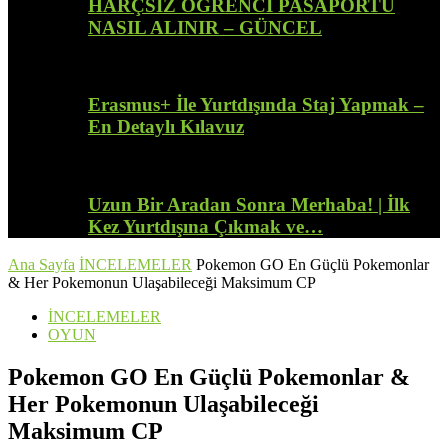
HARÇSIZ ÖĞRENCİ PASAPORTU
NASIL ALINIR – GÜNCEL
Erasmus+ İle Yurtdışında Staj Yapmak –
En Detaylı Kılavuz
Uzun Bir Aradan Sonra Merhaba! | İlk
Kez Yurtdışına Çıkmak ve…
Ana Sayfa
İNCELEMELER
Pokemon GO En Güçlü Pokemonlar
& Her Pokemonun Ulaşabileceği Maksimum CP
İNCELEMELER
OYUN
Pokemon GO En Güçlü Pokemonlar &
Her Pokemonun Ulaşabileceği
Maksimum CP