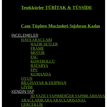
Teşekkürler TÜBİTAK & TÜSSİDE
Cam Tüplere Mucizeleri Sığdıran Kadın
İNCELEMELER
HAVA ARAÇLARI
HAZIR SETLER
FRAME
MOTOR
ESC
KONTROLCÜ
BATARYA
FPV
KUMANDA
OYUN
BİLGİSAYAR & EKİPMAN
GİYİM
KENDİN YAP
Tümü
3D YAZICI YAPIMI
DİĞER YAPIMLAR
HAVA
ARAÇLARI
KARA ARAÇLARI
SANAL
GERÇEKLİK