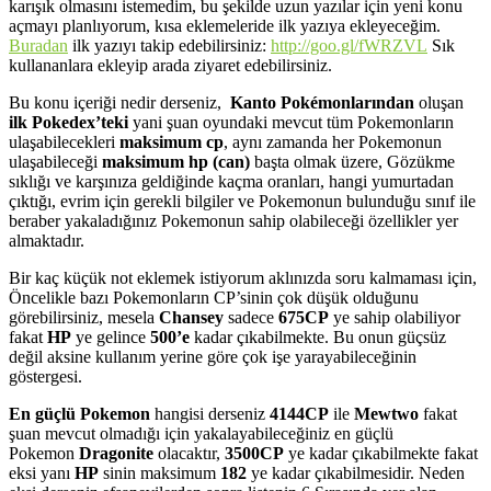
karışık olmasını istemedim, bu şekilde uzun yazılar için yeni konu
açmayı planlıyorum, kısa eklemeleride ilk yazıya ekleyeceğim.
Buradan
ilk yazıyı takip edebilirsiniz:
http://goo.gl/fWRZVL
Sık
kullananlara ekleyip arada ziyaret edebilirsiniz.
Bu konu içeriği nedir derseniz,
Kanto Pokémonlarından
oluşan
ilk Pokedex’teki
yani şuan oyundaki mevcut tüm Pokemonların
ulaşabilecekleri
maksimum cp
, aynı zamanda her Pokemonun
ulaşabileceği
maksimum hp
(can)
başta olmak üzere, Gözükme
sıklığı ve karşınıza geldiğinde kaçma oranları, hangi yumurtadan
çıktığı, evrim için gerekli bilgiler ve Pokemonun bulunduğu sınıf ile
beraber yakaladığınız Pokemonun sahip olabileceği özellikler yer
almaktadır.
Bir kaç küçük not eklemek istiyorum aklınızda soru kalmaması için,
Öncelikle bazı Pokemonların CP’sinin çok düşük olduğunu
görebilirsiniz, mesela
Chansey
sadece
675CP
ye sahip olabiliyor
fakat
HP
ye gelince
500’e
kadar çıkabilmekte. Bu onun güçsüz
değil aksine kullanım yerine göre çok işe yarayabileceğinin
göstergesi.
En güçlü Pokemon
hangisi derseniz
4144CP
ile
Mewtwo
fakat
şuan mevcut olmadığı için yakalayabileceğiniz en güçlü
Pokemon
Dragonite
olacaktır,
3500CP
ye kadar çıkabilmekte fakat
eksi yanı
HP
sinin maksimum
182
ye kadar çıkabilmesidir. Neden