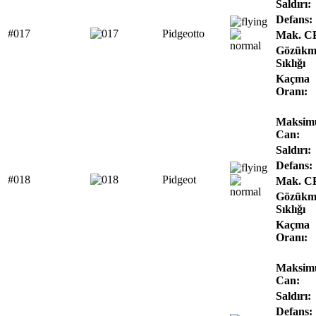
Saldırı:
Defans:
#017
Pidgeotto
Mak. C
Gözükm
Sıklığı
Kaçma
Oranı:
Maksi
Can:
Saldırı:
Defans:
#018
Pidgeot
Mak. C
Gözükm
Sıklığı
Kaçma
Oranı:
Maksi
Can:
Saldırı:
Defans: