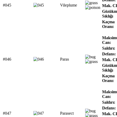
#045
Vileplume
Mak. C
Gözükm
Sıklığı
Kaçma
Oranı:
Maksi
Can:
Saldırı:
Defans:
#046
Paras
Mak. C
Gözükm
Sıklığı
Kaçma
Oranı:
Maksi
Can:
Saldırı:
Defans:
#047
Parasect
Mak. C