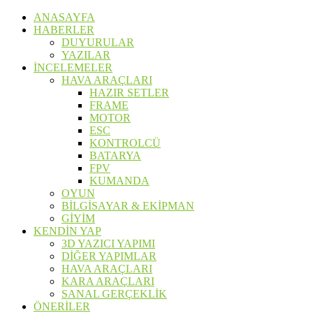
ANASAYFA
HABERLER
DUYURULAR
YAZILAR
İNCELEMELER
HAVA ARAÇLARI
HAZIR SETLER
FRAME
MOTOR
ESC
KONTROLCÜ
BATARYA
FPV
KUMANDA
OYUN
BİLGİSAYAR & EKİPMAN
GİYİM
KENDİN YAP
3D YAZICI YAPIMI
DİĞER YAPIMLAR
HAVA ARAÇLARI
KARA ARAÇLARI
SANAL GERÇEKLİK
ÖNERİLER