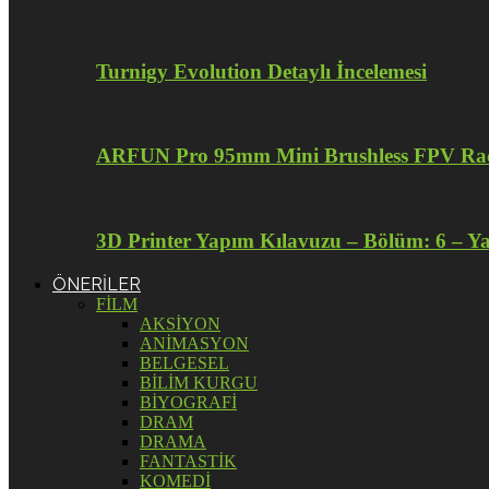
Turnigy Evolution Detaylı İncelemesi
ARFUN Pro 95mm Mini Brushless FPV Raci
3D Printer Yapım Kılavuzu – Bölüm: 6 – Y
ÖNERİLER
FİLM
AKSİYON
ANİMASYON
BELGESEL
BİLİM KURGU
BİYOGRAFİ
DRAM
DRAMA
FANTASTİK
KOMEDİ