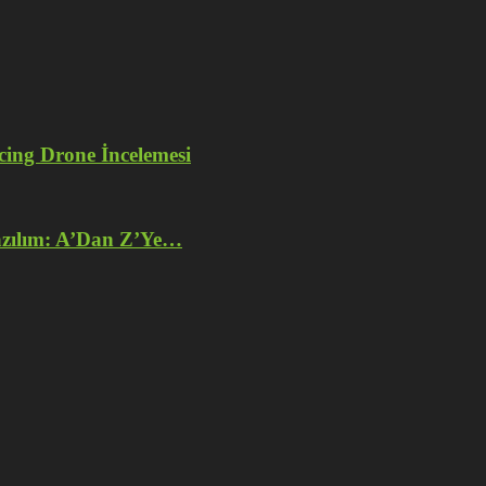
ng Drone İncelemesi
azılım: A’Dan Z’Ye…