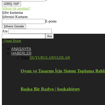
Şifreni mi unuttun?
Şifre kurtarma
Şifrenizi Kurtarın
E-posta
Ara
Quad Brain
ANASAYFA
HABERLER
Tümü
DUYURULAR
YAZILAR
Oyun ve Tasarım İçin Sistem Toplama Reh
Başka Bir Radyo | başkabirşey