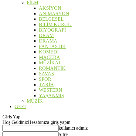
FİLM
AKSİYON
ANİMASYON
BELGESEL
BİLİM KURGU
BİYOGRAFİ
DRAM
DRAMA
FANTASTİK
KOMEDİ
MACERA
MÜZİKAL
ROMANTİK
SAVAŞ
SPOR
TARİH
WESTERN
YAŞANMIŞ
MÜZİK
GEZİ
Giriş Yap
Hoş Geldiniz
Hesabınıza giriş yapın
kullanıcı adınız
Şifre