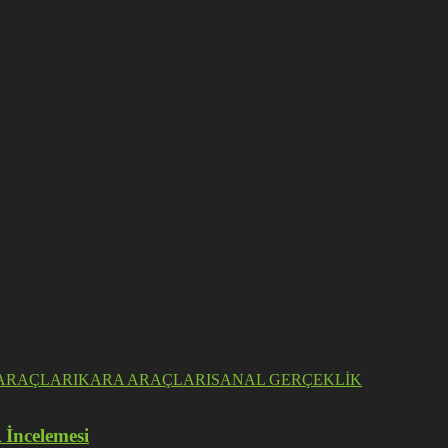
ARAÇLARI
KARA ARAÇLARI
SANAL GERÇEKLİK
 İncelemesi