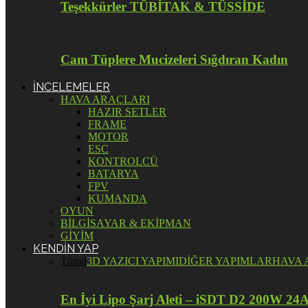
Teşekkürler TÜBİTAK & TÜSSİDE
Cam Tüplere Mucizeleri Sığdıran Kadın
İNCELEMELER
HAVA ARAÇLARI
HAZIR SETLER
FRAME
MOTOR
ESC
KONTROLCÜ
BATARYA
FPV
KUMANDA
OYUN
BİLGİSAYAR & EKİPMAN
GİYİM
KENDİN YAP
Tümü
3D YAZICI YAPIMI
DİĞER YAPIMLAR
HAVA 
En İyi Lipo Şarj Aleti – iSDT D2 200W 24A