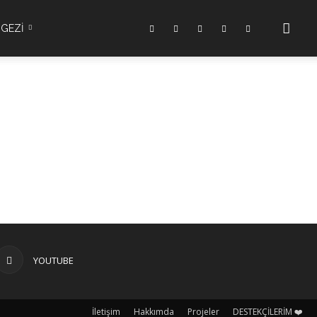
GEZİ
YOUTUBE
İletişim
Hakkımda
Projeler
DESTEKÇİLERİM ❤️