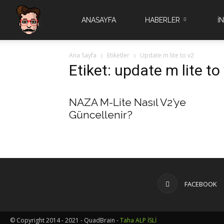
Quad
ANASAYFA
HABERLER
İ
Ana Sayfa
Etiketler
Update m lite to v2
Brain
Etiket: update m lite to
NAZA M-Lite Nasıl V2’ye
Güncellenir?
FACEBOOK
© Copyright 2014 - 2021 - QuadBrain -
Taha ALP İSLİ