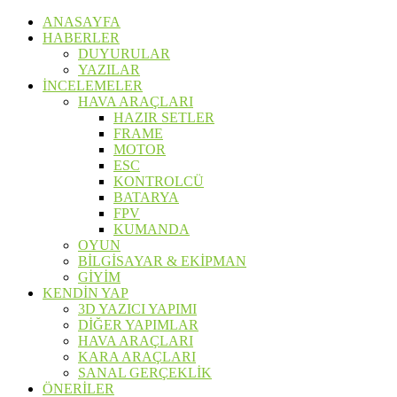
ANASAYFA
HABERLER
DUYURULAR
YAZILAR
İNCELEMELER
HAVA ARAÇLARI
HAZIR SETLER
FRAME
MOTOR
ESC
KONTROLCÜ
BATARYA
FPV
KUMANDA
OYUN
BİLGİSAYAR & EKİPMAN
GİYİM
KENDİN YAP
3D YAZICI YAPIMI
DİĞER YAPIMLAR
HAVA ARAÇLARI
KARA ARAÇLARI
SANAL GERÇEKLİK
ÖNERİLER