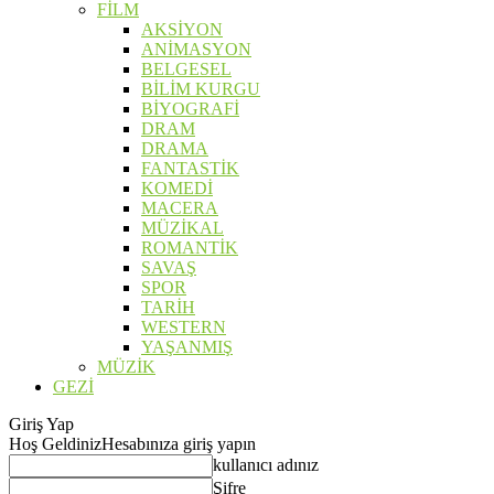
FİLM
AKSİYON
ANİMASYON
BELGESEL
BİLİM KURGU
BİYOGRAFİ
DRAM
DRAMA
FANTASTİK
KOMEDİ
MACERA
MÜZİKAL
ROMANTİK
SAVAŞ
SPOR
TARİH
WESTERN
YAŞANMIŞ
MÜZİK
GEZİ
Giriş Yap
Hoş Geldiniz
Hesabınıza giriş yapın
kullanıcı adınız
Şifre