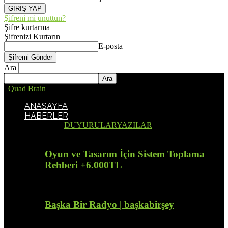
Şifreni mi unuttun?
Şifre kurtarma
Şifrenizi Kurtarın
E-posta
Ara
Quad Brain
ANASAYFA
HABERLER
Tümü
DUYURULAR
YAZILAR
Oyun ve Tasarım İçin Sistem Toplama
Rehberi +6.000TL
Başka Bir Radyo | başkabirşey