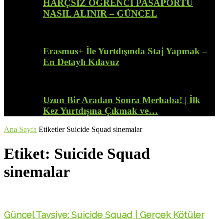
HARÇSIZ ÖĞRENCİ PASAPORTU
NASIL ALINIR – GÜNCEL
Erasmus+ İle Yurtdışında Staj Yapmak –
En Detaylı Kılavuz
Uzun Bir Aradan Sonra Merhaba! | İlk
Kez Yurtdışına Çıkmak ve…
Ana Sayfa
Etiketler
Suicide Squad sinemalar
Etiket: Suicide Squad
sinemalar
Güncel Tavsiye: Suicide Squad | Gerçek Kötüler