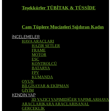
Teşekkürler TÜBİTAK & TÜSSİDE
Cam Tüplere Mucizeleri Sığdıran Kadın
İNCELEMELER
HAVA ARAÇLARI
HAZIR SETLER
FRAME
MOTOR
ESC
KONTROLCÜ
BATARYA
FPV
KUMANDA
OYUN
BİLGİSAYAR & EKİPMAN
GİYİM
KENDİN YAP
Tümü
3D YAZICI YAPIMI
DİĞER YAPIMLAR
HAVA
ARAÇLARI
KARA ARAÇLARI
SANAL
GERÇEKLİK