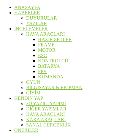
ANASAYFA
HABERLER
DUYURULAR
YAZILAR
İNCELEMELER
HAVA ARAÇLARI
HAZIR SETLER
FRAME
MOTOR
ESC
KONTROLCÜ
BATARYA
FPV
KUMANDA
OYUN
BİLGİSAYAR & EKİPMAN
GİYİM
KENDİN YAP
3D YAZICI YAPIMI
DİĞER YAPIMLAR
HAVA ARAÇLARI
KARA ARAÇLARI
SANAL GERÇEKLİK
ÖNERİLER