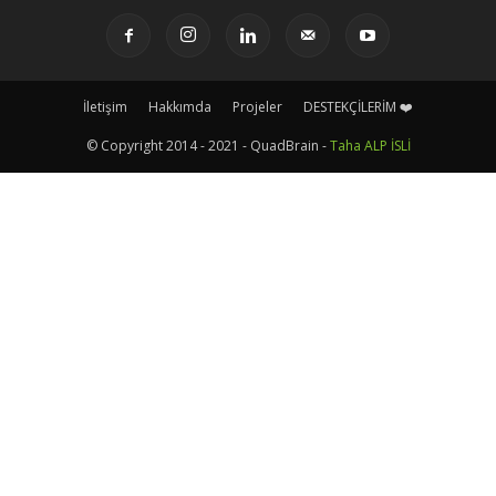
İletişim
Hakkımda
Projeler
DESTEKÇİLERİM ❤️
© Copyright 2014 - 2021 - QuadBrain -
Taha ALP İSLİ