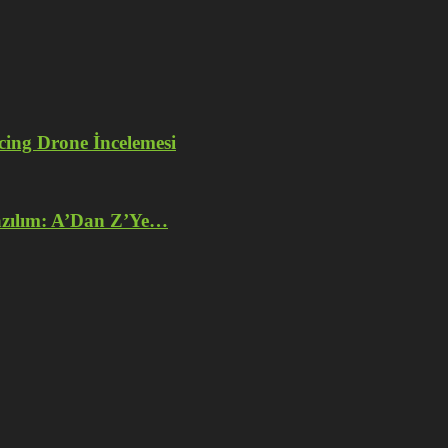
ng Drone İncelemesi
azılım: A’Dan Z’Ye…