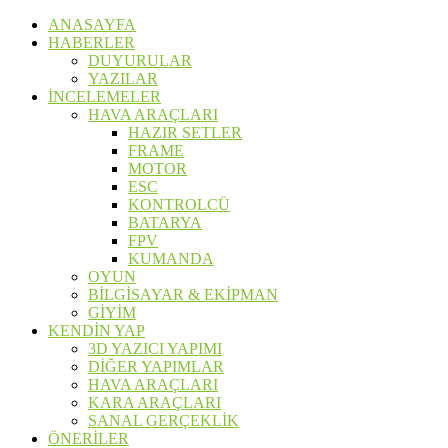
ANASAYFA
HABERLER
DUYURULAR
YAZILAR
İNCELEMELER
HAVA ARAÇLARI
HAZIR SETLER
FRAME
MOTOR
ESC
KONTROLCÜ
BATARYA
FPV
KUMANDA
OYUN
BİLGİSAYAR & EKİPMAN
GİYİM
KENDİN YAP
3D YAZICI YAPIMI
DİĞER YAPIMLAR
HAVA ARAÇLARI
KARA ARAÇLARI
SANAL GERÇEKLİK
ÖNERİLER