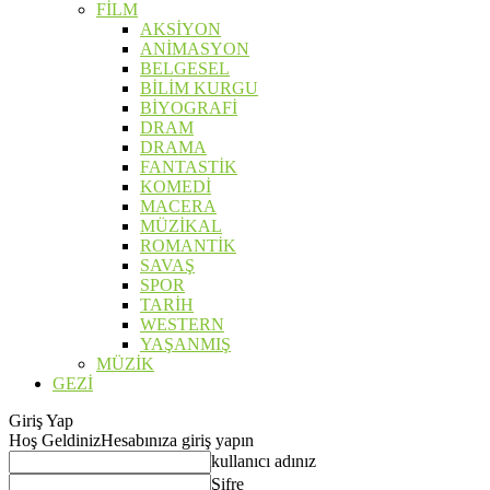
FİLM
AKSİYON
ANİMASYON
BELGESEL
BİLİM KURGU
BİYOGRAFİ
DRAM
DRAMA
FANTASTİK
KOMEDİ
MACERA
MÜZİKAL
ROMANTİK
SAVAŞ
SPOR
TARİH
WESTERN
YAŞANMIŞ
MÜZİK
GEZİ
Giriş Yap
Hoş Geldiniz
Hesabınıza giriş yapın
kullanıcı adınız
Şifre