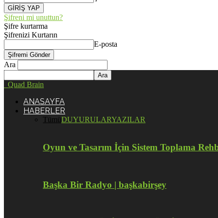
Şifreni mi unuttun?
Şifre kurtarma
Şifrenizi Kurtarın
E-posta
Ara
Quad Brain
ANASAYFA
HABERLER
Tümü
DUYURULAR
YAZILAR
Oyun ve Tasarım İçin Sistem Toplama Reh
Başka Bir Radyo | başkabirşey