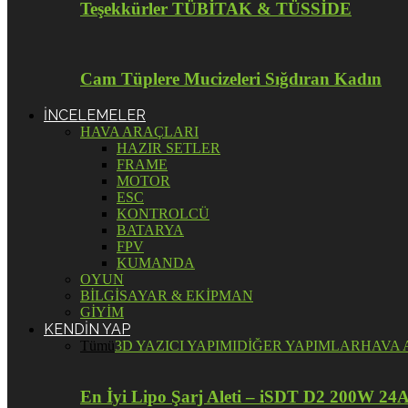
Teşekkürler TÜBİTAK & TÜSSİDE
Cam Tüplere Mucizeleri Sığdıran Kadın
İNCELEMELER
HAVA ARAÇLARI
HAZIR SETLER
FRAME
MOTOR
ESC
KONTROLCÜ
BATARYA
FPV
KUMANDA
OYUN
BİLGİSAYAR & EKİPMAN
GİYİM
KENDİN YAP
Tümü
3D YAZICI YAPIMI
DİĞER YAPIMLAR
HAVA 
En İyi Lipo Şarj Aleti – iSDT D2 200W 24A