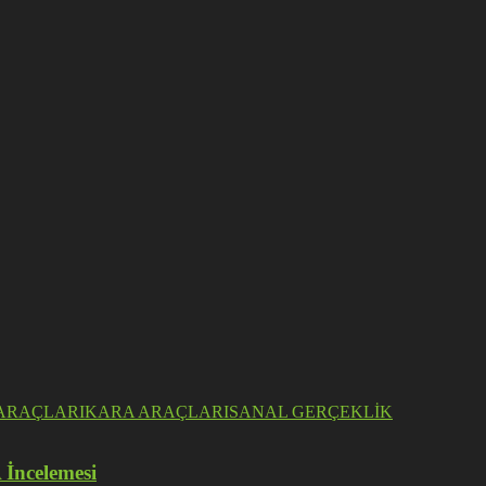
ARAÇLARI
KARA ARAÇLARI
SANAL GERÇEKLİK
 İncelemesi