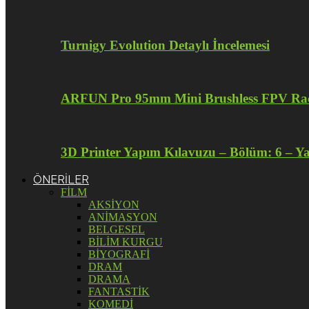
Turnigy Evolution Detaylı İncelemesi
ARFUN Pro 95mm Mini Brushless FPV Raci
3D Printer Yapım Kılavuzu – Bölüm: 6 – Y
ÖNERİLER
FİLM
AKSİYON
ANİMASYON
BELGESEL
BİLİM KURGU
BİYOGRAFİ
DRAM
DRAMA
FANTASTİK
KOMEDİ