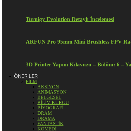
Turnigy Evolution Detaylı İncelemesi
ARFUN Pro 95mm Mini Brushless FPV Raci
3D Printer Yapım Kılavuzu – Bölüm: 6 – Y
ÖNERİLER
FİLM
AKSİYON
ANİMASYON
BELGESEL
BİLİM KURGU
BİYOGRAFİ
DRAM
DRAMA
FANTASTİK
KOMEDİ