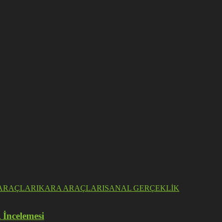
ARAÇLARI
KARA ARAÇLARI
SANAL GERÇEKLİK
 İncelemesi