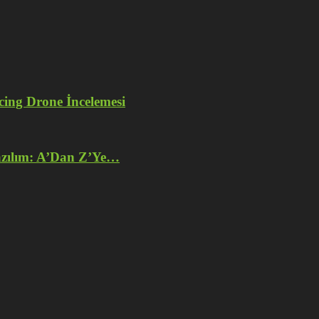
ng Drone İncelemesi
azılım: A’Dan Z’Ye…