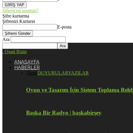
Şifreni mi unuttun?
Şifre kurtarma
Şifrenizi Kurtarın
E-posta
Ara
Quad Brain
ANASAYFA
HABERLER
Tümü
DUYURULAR
YAZILAR
Oyun ve Tasarım İçin Sistem Toplama Reh
Başka Bir Radyo | başkabirşey