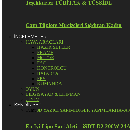
Teşekkürler TÜBİTAK & TÜSSİDE
Cam Tüplere Mucizeleri Sığdıran Kadın
İNCELEMELER
HAVA ARAÇLARI
HAZIR SETLER
FRAME
MOTOR
ESC
KONTROLCÜ
BATARYA
FPV
KUMANDA
OYUN
BİLGİSAYAR & EKİPMAN
GİYİM
KENDİN YAP
Tümü
3D YAZICI YAPIMI
DİĞER YAPIMLAR
HAVA 
En İyi Lipo Şarj Aleti – iSDT D2 200W 24A