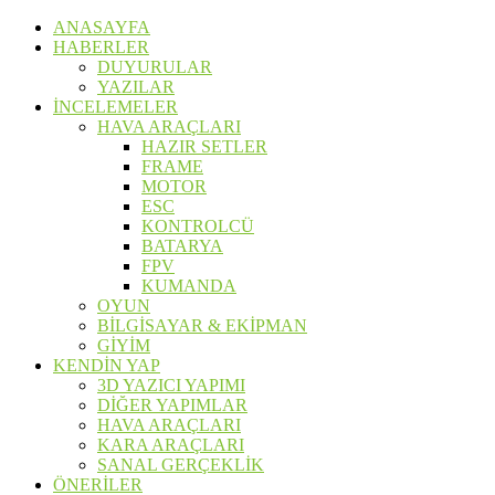
ANASAYFA
HABERLER
DUYURULAR
YAZILAR
İNCELEMELER
HAVA ARAÇLARI
HAZIR SETLER
FRAME
MOTOR
ESC
KONTROLCÜ
BATARYA
FPV
KUMANDA
OYUN
BİLGİSAYAR & EKİPMAN
GİYİM
KENDİN YAP
3D YAZICI YAPIMI
DİĞER YAPIMLAR
HAVA ARAÇLARI
KARA ARAÇLARI
SANAL GERÇEKLİK
ÖNERİLER