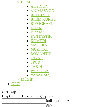
FİLM
AKSİYON
ANİMASYON
BELGESEL
BİLİM KURGU
BİYOGRAFİ
DRAM
DRAMA
FANTASTİK
KOMEDİ
MACERA
MÜZİKAL
ROMANTİK
SAVAŞ
SPOR
TARİH
WESTERN
YAŞANMIŞ
MÜZİK
GEZİ
Giriş Yap
Hoş Geldiniz
Hesabınıza giriş yapın
kullanıcı adınız
Şifre