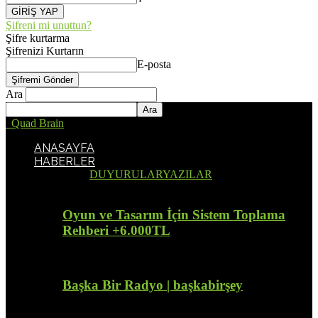
Şifreni mi unuttun?
Şifre kurtarma
Şifrenizi Kurtarın
E-posta
Ara
Quad Brain
ANASAYFA
HABERLER
Tümü
DUYURULAR
YAZILAR
Oyun ve Tasarım İçin Sistem Toplama
Rehberi +6.000TL
Başka Bir Radyo | başkabirşey