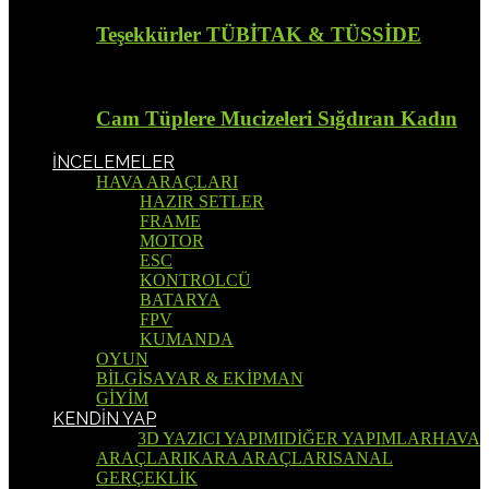
Teşekkürler TÜBİTAK & TÜSSİDE
Cam Tüplere Mucizeleri Sığdıran Kadın
İNCELEMELER
HAVA ARAÇLARI
HAZIR SETLER
FRAME
MOTOR
ESC
KONTROLCÜ
BATARYA
FPV
KUMANDA
OYUN
BİLGİSAYAR & EKİPMAN
GİYİM
KENDİN YAP
Tümü
3D YAZICI YAPIMI
DİĞER YAPIMLAR
HAVA
ARAÇLARI
KARA ARAÇLARI
SANAL
GERÇEKLİK