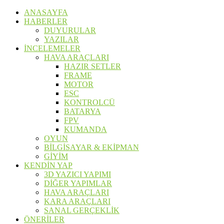
ANASAYFA
HABERLER
DUYURULAR
YAZILAR
İNCELEMELER
HAVA ARAÇLARI
HAZIR SETLER
FRAME
MOTOR
ESC
KONTROLCÜ
BATARYA
FPV
KUMANDA
OYUN
BİLGİSAYAR & EKİPMAN
GİYİM
KENDİN YAP
3D YAZICI YAPIMI
DİĞER YAPIMLAR
HAVA ARAÇLARI
KARA ARAÇLARI
SANAL GERÇEKLİK
ÖNERİLER