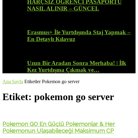
HARÇSIZ ÖĞRENCİ PASAPORTU
NASIL ALINIR – GÜNCEL
Erasmus+ İle Yurtdışında Staj Yapmak –
En Detaylı Kılavuz
Uzun Bir Aradan Sonra Merhaba! | İlk
Kez Yurtdışına Çıkmak ve…
Ana Sayfa
Etiketler
Pokemon go server
Etiket: pokemon go server
Pokemon GO En Güçlü Pokemonlar & Her
Pokemonun Ulaşabileceği Maksimum CP