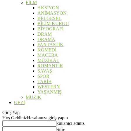
FİLM
AKSİYON
ANİMASYON
BELGESEL
BİLİM KURGU
BİYOGRAFİ
DRAM
DRAMA
FANTASTİK
KOMEDİ
MACERA
MÜZİKAL
ROMANTİK
SAVAŞ
SPOR
TARİH
WESTERN
YAŞANMIŞ
MÜZİK
GEZİ
Giriş Yap
Hoş Geldiniz
Hesabınıza giriş yapın
kullanıcı adınız
Şifre