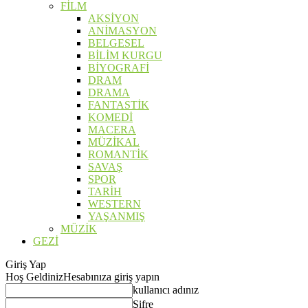
FİLM
AKSİYON
ANİMASYON
BELGESEL
BİLİM KURGU
BİYOGRAFİ
DRAM
DRAMA
FANTASTİK
KOMEDİ
MACERA
MÜZİKAL
ROMANTİK
SAVAŞ
SPOR
TARİH
WESTERN
YAŞANMIŞ
MÜZİK
GEZİ
Giriş Yap
Hoş Geldiniz
Hesabınıza giriş yapın
kullanıcı adınız
Şifre