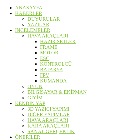
ANASAYFA
HABERLER
DUYURULAR
YAZILAR
İNCELEMELER
HAVA ARAÇLARI
HAZIR SETLER
FRAME
MOTOR
ESC
KONTROLCÜ
BATARYA
FPV
KUMANDA
OYUN
BİLGİSAYAR & EKİPMAN
GİYİM
KENDİN YAP
3D YAZICI YAPIMI
DİĞER YAPIMLAR
HAVA ARAÇLARI
KARA ARAÇLARI
SANAL GERÇEKLİK
ÖNERİLER