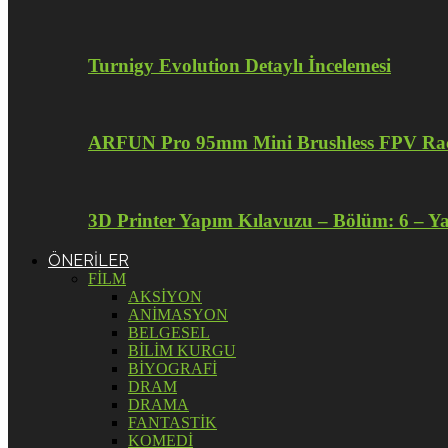
Turnigy Evolution Detaylı İncelemesi
ARFUN Pro 95mm Mini Brushless FPV Raci
3D Printer Yapım Kılavuzu – Bölüm: 6 – Y
ÖNERİLER
FİLM
AKSİYON
ANİMASYON
BELGESEL
BİLİM KURGU
BİYOGRAFİ
DRAM
DRAMA
FANTASTİK
KOMEDİ