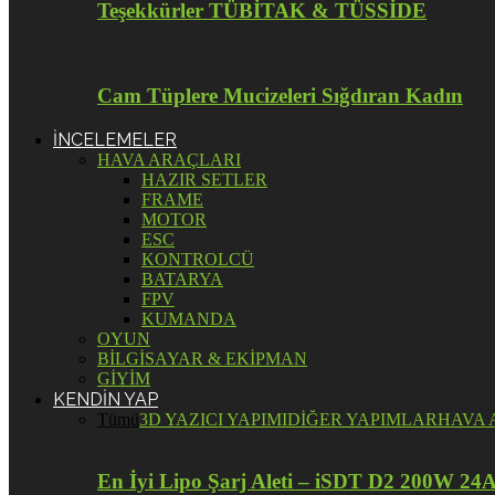
Teşekkürler TÜBİTAK & TÜSSİDE
Cam Tüplere Mucizeleri Sığdıran Kadın
İNCELEMELER
HAVA ARAÇLARI
HAZIR SETLER
FRAME
MOTOR
ESC
KONTROLCÜ
BATARYA
FPV
KUMANDA
OYUN
BİLGİSAYAR & EKİPMAN
GİYİM
KENDİN YAP
Tümü
3D YAZICI YAPIMI
DİĞER YAPIMLAR
HAVA 
En İyi Lipo Şarj Aleti – iSDT D2 200W 24A