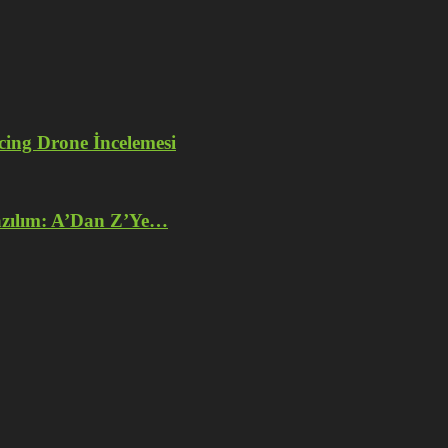
ng Drone İncelemesi
azılım: A’Dan Z’Ye…