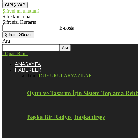
Şifreni mi unuttun?
Şifre kurtarma
Şifrenizi Kurtarın
E-posta
Ara
Quad Brain
ANASAYFA
HABERLER
Tümü
DUYURULAR
YAZILAR
Oyun ve Tasarım İçin Sistem Toplama Reh
Başka Bir Radyo | başkabirşey