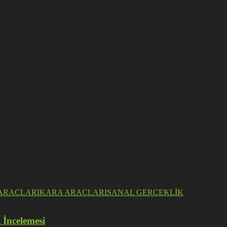
ARAÇLARI
KARA ARAÇLARI
SANAL GERÇEKLİK
 İncelemesi