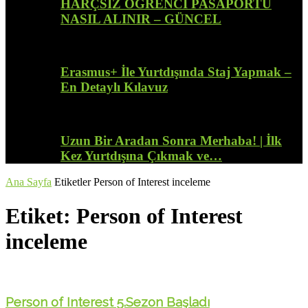
HARÇSIZ ÖĞRENCİ PASAPORTU
NASIL ALINIR – GÜNCEL
Erasmus+ İle Yurtdışında Staj Yapmak –
En Detaylı Kılavuz
Uzun Bir Aradan Sonra Merhaba! | İlk
Kez Yurtdışına Çıkmak ve…
Ana Sayfa
Etiketler
Person of Interest inceleme
Etiket: Person of Interest
inceleme
Person of Interest 5.Sezon Başladı