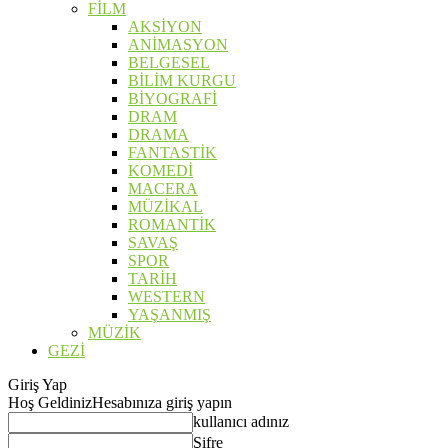
FİLM
AKSİYON
ANİMASYON
BELGESEL
BİLİM KURGU
BİYOGRAFİ
DRAM
DRAMA
FANTASTİK
KOMEDİ
MACERA
MÜZİKAL
ROMANTİK
SAVAŞ
SPOR
TARİH
WESTERN
YAŞANMIŞ
MÜZİK
GEZİ
Giriş Yap
Hoş Geldiniz
Hesabınıza giriş yapın
kullanıcı adınız
Şifre