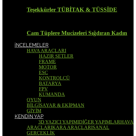
Teşekkürler TÜBİTAK & TÜSSİDE
Cam Tüplere Mucizeleri Sığdıran Kadın
İNCELEMELER
HAVA ARAÇLARI
HAZIR SETLER
FRAME
MOTOR
ESC
KONTROLCÜ
BATARYA
FPV
KUMANDA
OYUN
BİLGİSAYAR & EKİPMAN
GİYİM
KENDİN YAP
Tümü
3D YAZICI YAPIMI
DİĞER YAPIMLAR
HAVA
ARAÇLARI
KARA ARAÇLARI
SANAL
GERÇEKLİK