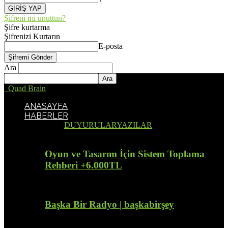
Şifreni mi unuttun?
Şifre kurtarma
Şifrenizi Kurtarın
E-posta
Ara
Quad Brain
ANASAYFA
HABERLER
Tümü
DUYURULAR
YAZILAR
Oyun ve Tasarım İçin Sistem Toplama
Rehberi +6.000TL
Başka Bir Radyo | başkabirşey