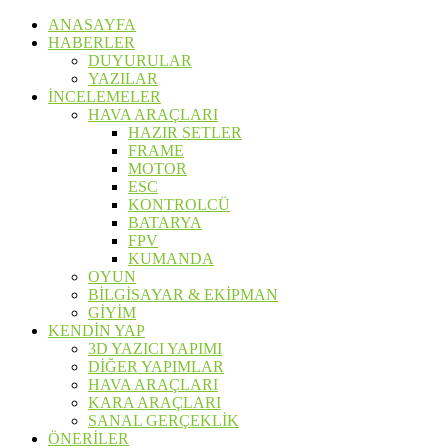
ANASAYFA
HABERLER
DUYURULAR
YAZILAR
İNCELEMELER
HAVA ARAÇLARI
HAZIR SETLER
FRAME
MOTOR
ESC
KONTROLCÜ
BATARYA
FPV
KUMANDA
OYUN
BİLGİSAYAR & EKİPMAN
GİYİM
KENDİN YAP
3D YAZICI YAPIMI
DİĞER YAPIMLAR
HAVA ARAÇLARI
KARA ARAÇLARI
SANAL GERÇEKLİK
ÖNERİLER