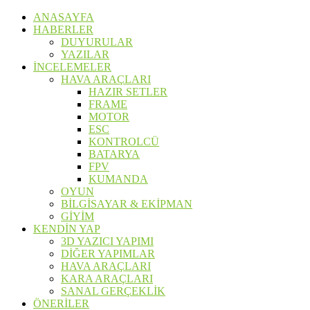
ANASAYFA
HABERLER
DUYURULAR
YAZILAR
İNCELEMELER
HAVA ARAÇLARI
HAZIR SETLER
FRAME
MOTOR
ESC
KONTROLCÜ
BATARYA
FPV
KUMANDA
OYUN
BİLGİSAYAR & EKİPMAN
GİYİM
KENDİN YAP
3D YAZICI YAPIMI
DİĞER YAPIMLAR
HAVA ARAÇLARI
KARA ARAÇLARI
SANAL GERÇEKLİK
ÖNERİLER