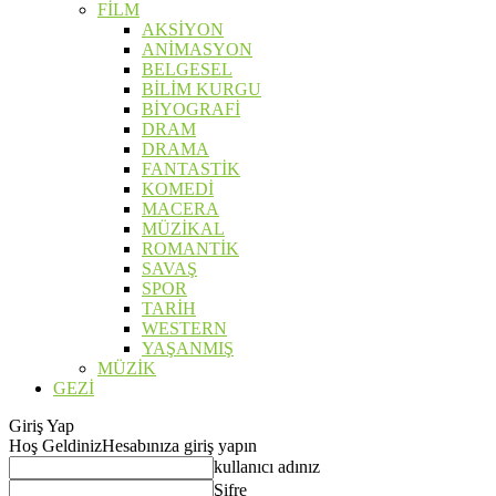
FİLM
AKSİYON
ANİMASYON
BELGESEL
BİLİM KURGU
BİYOGRAFİ
DRAM
DRAMA
FANTASTİK
KOMEDİ
MACERA
MÜZİKAL
ROMANTİK
SAVAŞ
SPOR
TARİH
WESTERN
YAŞANMIŞ
MÜZİK
GEZİ
Giriş Yap
Hoş Geldiniz
Hesabınıza giriş yapın
kullanıcı adınız
Şifre