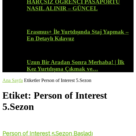
HARÇSIZ ÖĞRENCİ PASAPORTU
NASIL ALINIR – GÜNCEL
Erasmus+ İle Yurtdışında Staj Yapmak –
En Detaylı Kılavuz
Uzun Bir Aradan Sonra Merhaba! | İlk
Kez Yurtdışına Çıkmak ve…
Ana Sayfa
Etiketler
Person of Interest 5.Sezon
Etiket: Person of Interest
5.Sezon
Person of Interest 5.Sezon Başladı