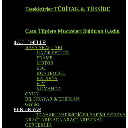
Teşekkürler TÜBİTAK & TÜSSİDE
Cam Tüplere Mucizeleri Sığdıran Kadın
İNCELEMELER
HAVA ARAÇLARI
HAZIR SETLER
FRAME
MOTOR
ESC
KONTROLCÜ
BATARYA
FPV
KUMANDA
OYUN
BİLGİSAYAR & EKİPMAN
GİYİM
KENDİN YAP
Tümü
3D YAZICI YAPIMI
DİĞER YAPIMLAR
HAVA
ARAÇLARI
KARA ARAÇLARI
SANAL
GERÇEKLİK