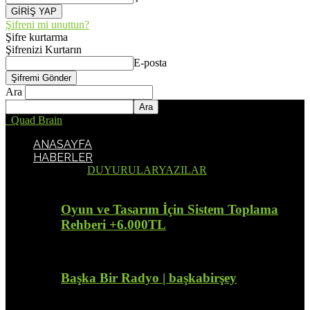
Şifreni mi unuttun?
Şifre kurtarma
Şifrenizi Kurtarın
E-posta
Ara
Quad Brain
ANASAYFA
HABERLER
Tümü
DUYURULAR
YAZILAR
Oyun ve Tasarım İçin Sistem Toplama
Rehberi +6.000TL
Başka Bir Radyo | başkabirşey