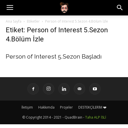
Ana Sayfa
Etiketler
Person of Interest 5.Sezon 4.Bölüm İzle
Etiket: Person of Interest 5.Sezon
4.Bölüm İzle
Person of Interest 5.Sezon Başladı
İletişim
Hakkımda
Projeler
DESTEKÇİLERİM ❤️
© Copyright 2014 - 2021 - QuadBrain -
Taha ALP İSLİ