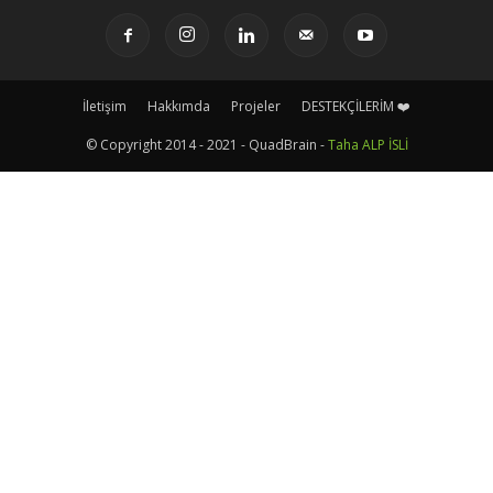
İletişim
Hakkımda
Projeler
DESTEKÇİLERİM ❤️
© Copyright 2014 - 2021 - QuadBrain -
Taha ALP İSLİ