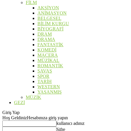
FİLM
AKSİYON
ANİMASYON
BELGESEL
BİLİM KURGU
BİYOGRAFİ
DRAM
DRAMA
FANTASTİK
KOMEDİ
MACERA
MÜZİKAL
ROMANTİK
SAVAŞ
SPOR
TARİH
WESTERN
YAŞANMIŞ
MÜZİK
GEZİ
Giriş Yap
Hoş Geldiniz
Hesabınıza giriş yapın
kullanıcı adınız
Şifre