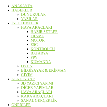
ANASAYFA
HABERLER
DUYURULAR
YAZILAR
İNCELEMELER
HAVA ARAÇLARI
HAZIR SETLER
FRAME
MOTOR
ESC
KONTROLCÜ
BATARYA
FPV
KUMANDA
OYUN
BİLGİSAYAR & EKİPMAN
GİYİM
KENDİN YAP
3D YAZICI YAPIMI
DİĞER YAPIMLAR
HAVA ARAÇLARI
KARA ARAÇLARI
SANAL GERÇEKLİK
ÖNERİLER