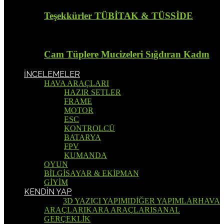
Teşekkürler TÜBİTAK & TÜSSİDE
Cam Tüplere Mucizeleri Sığdıran Kadın
İNCELEMELER
HAVA ARAÇLARI
HAZIR SETLER
FRAME
MOTOR
ESC
KONTROLCÜ
BATARYA
FPV
KUMANDA
OYUN
BİLGİSAYAR & EKİPMAN
GİYİM
KENDİN YAP
Tümü
3D YAZICI YAPIMI
DİĞER YAPIMLAR
HAVA
ARAÇLARI
KARA ARAÇLARI
SANAL
GERÇEKLİK