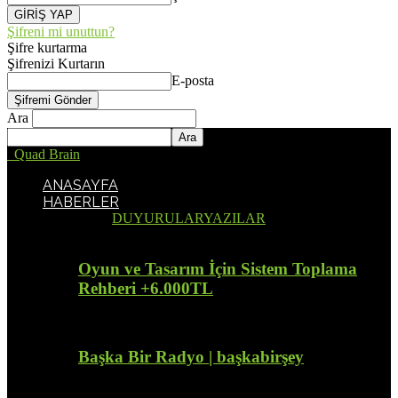
Şifreni mi unuttun?
Şifre kurtarma
Şifrenizi Kurtarın
E-posta
Ara
Quad Brain
ANASAYFA
HABERLER
Tümü
DUYURULAR
YAZILAR
Oyun ve Tasarım İçin Sistem Toplama
Rehberi +6.000TL
Başka Bir Radyo | başkabirşey