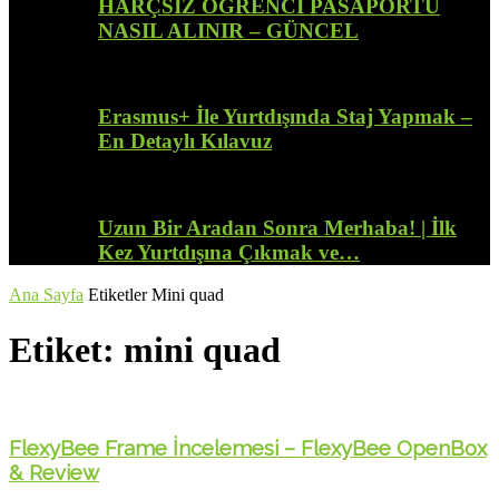
HARÇSIZ ÖĞRENCİ PASAPORTU
NASIL ALINIR – GÜNCEL
Erasmus+ İle Yurtdışında Staj Yapmak –
En Detaylı Kılavuz
Uzun Bir Aradan Sonra Merhaba! | İlk
Kez Yurtdışına Çıkmak ve…
Ana Sayfa
Etiketler
Mini quad
Etiket: mini quad
FlexyBee Frame İncelemesi – FlexyBee OpenBox
& Review