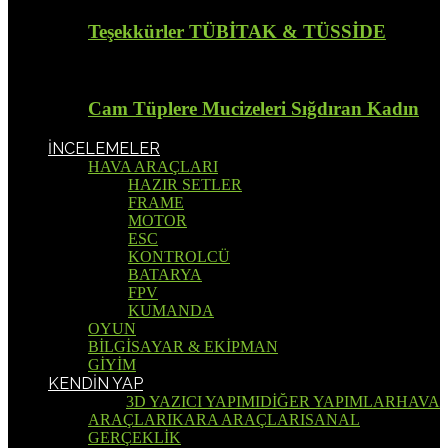
Teşekkürler TÜBİTAK & TÜSSİDE
Cam Tüplere Mucizeleri Sığdıran Kadın
İNCELEMELER
HAVA ARAÇLARI
HAZIR SETLER
FRAME
MOTOR
ESC
KONTROLCÜ
BATARYA
FPV
KUMANDA
OYUN
BİLGİSAYAR & EKİPMAN
GİYİM
KENDİN YAP
Tümü
3D YAZICI YAPIMI
DİĞER YAPIMLAR
HAVA
ARAÇLARI
KARA ARAÇLARI
SANAL
GERÇEKLİK