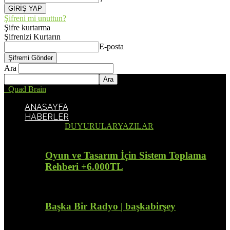
Şifreni mi unuttun?
Şifre kurtarma
Şifrenizi Kurtarın
E-posta
Ara
Quad Brain
ANASAYFA
HABERLER
Tümü
DUYURULAR
YAZILAR
Oyun ve Tasarım İçin Sistem Toplama
Rehberi +6.000TL
Başka Bir Radyo | başkabirşey