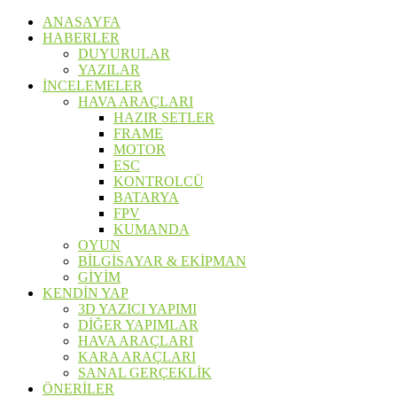
ANASAYFA
HABERLER
DUYURULAR
YAZILAR
İNCELEMELER
HAVA ARAÇLARI
HAZIR SETLER
FRAME
MOTOR
ESC
KONTROLCÜ
BATARYA
FPV
KUMANDA
OYUN
BİLGİSAYAR & EKİPMAN
GİYİM
KENDİN YAP
3D YAZICI YAPIMI
DİĞER YAPIMLAR
HAVA ARAÇLARI
KARA ARAÇLARI
SANAL GERÇEKLİK
ÖNERİLER