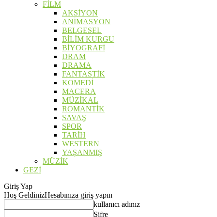
FİLM
AKSİYON
ANİMASYON
BELGESEL
BİLİM KURGU
BİYOGRAFİ
DRAM
DRAMA
FANTASTİK
KOMEDİ
MACERA
MÜZİKAL
ROMANTİK
SAVAŞ
SPOR
TARİH
WESTERN
YAŞANMIŞ
MÜZİK
GEZİ
Giriş Yap
Hoş Geldiniz
Hesabınıza giriş yapın
kullanıcı adınız
Şifre