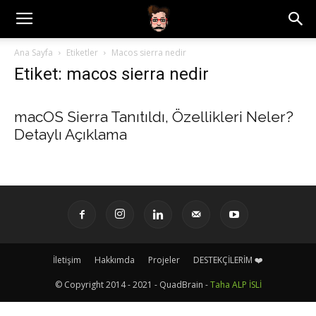
Ana Sayfa
Etiketler
Macos sierra nedir
Etiket: macos sierra nedir
macOS Sierra Tanıtıldı, Özellikleri Neler?
Detaylı Açıklama
İletişim
Hakkımda
Projeler
DESTEKÇİLERİM ❤️
© Copyright 2014 - 2021 - QuadBrain -
Taha ALP İSLİ