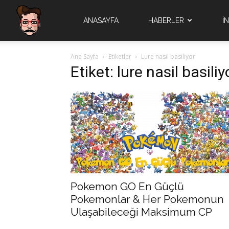
Quad
ANASAYFA
HABERLER
İ
Ana Sayfa
Etiketler
Lure nasil basiliyor
Brain
Etiket: lure nasil basiliy
Pokemon GO En Güçlü
Pokemonlar & Her Pokemonun
Ulaşabileceği Maksimum CP