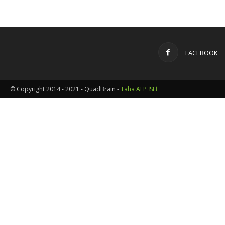
FACEBOOK
© Copyright 2014 - 2021 - QuadBrain -
Taha ALP İSLİ