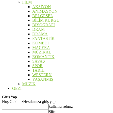
FİLM
AKSİYON
ANİMASYON
BELGESEL
BİLİM KURGU
BİYOGRAFİ
DRAM
DRAMA
FANTASTİK
KOMEDİ
MACERA
MÜZİKAL
ROMANTİK
SAVAŞ
SPOR
TARİH
WESTERN
YAŞANMIŞ
MÜZİK
GEZİ
Giriş Yap
Hoş Geldiniz
Hesabınıza giriş yapın
kullanıcı adınız
Şifre