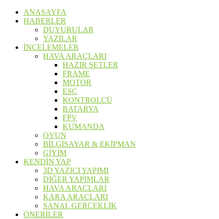
ANASAYFA
HABERLER
DUYURULAR
YAZILAR
İNCELEMELER
HAVA ARAÇLARI
HAZIR SETLER
FRAME
MOTOR
ESC
KONTROLCÜ
BATARYA
FPV
KUMANDA
OYUN
BİLGİSAYAR & EKİPMAN
GİYİM
KENDİN YAP
3D YAZICI YAPIMI
DİĞER YAPIMLAR
HAVA ARAÇLARI
KARA ARAÇLARI
SANAL GERÇEKLİK
ÖNERİLER