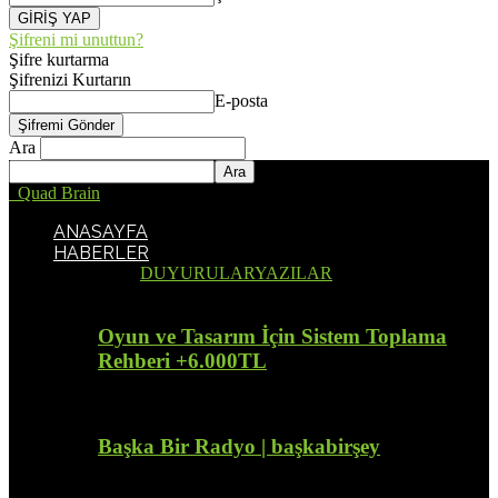
Şifreni mi unuttun?
Şifre kurtarma
Şifrenizi Kurtarın
E-posta
Ara
Quad Brain
ANASAYFA
HABERLER
Tümü
DUYURULAR
YAZILAR
Oyun ve Tasarım İçin Sistem Toplama
Rehberi +6.000TL
Başka Bir Radyo | başkabirşey