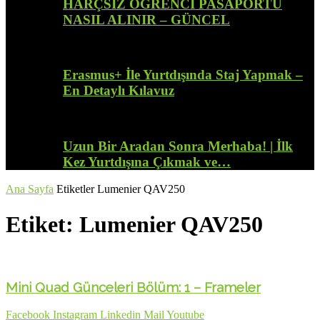
HARÇSIZ ÖĞRENCİ PASAPORTU
NASIL ALINIR – GÜNCEL
Erasmus+ İle Yurtdışında Staj Yapmak –
En Detaylı Kılavuz
Uzun Bir Aradan Sonra Merhaba! | İlk
Kez Yurtdışına Çıkmak ve…
Ana Sayfa
Etiketler
Lumenier QAV250
Etiket: Lumenier QAV250
Mini Quad Günceleri Bölüm: 1 – Frameler
Facebook
Instagram
Linkedin
Mail
Youtube