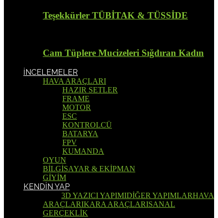
Teşekkürler TÜBİTAK & TÜSSİDE
Cam Tüplere Mucizeleri Sığdıran Kadın
İNCELEMELER
HAVA ARAÇLARI
HAZIR SETLER
FRAME
MOTOR
ESC
KONTROLCÜ
BATARYA
FPV
KUMANDA
OYUN
BİLGİSAYAR & EKİPMAN
GİYİM
KENDİN YAP
Tümü
3D YAZICI YAPIMI
DİĞER YAPIMLAR
HAVA
ARAÇLARI
KARA ARAÇLARI
SANAL
GERÇEKLİK