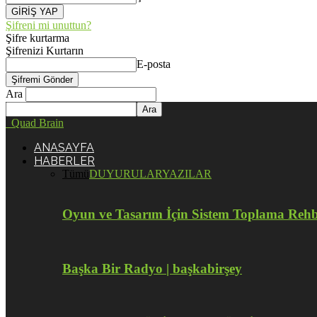
Şifreni mi unuttun?
Şifre kurtarma
Şifrenizi Kurtarın
E-posta
Ara
Quad Brain
ANASAYFA
HABERLER
Tümü
DUYURULAR
YAZILAR
Oyun ve Tasarım İçin Sistem Toplama Reh
Başka Bir Radyo | başkabirşey