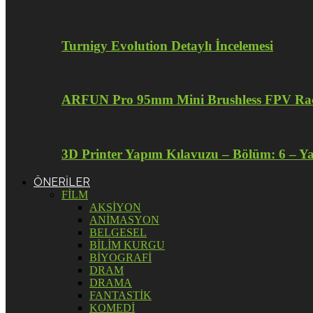
Turnigy Evolution Detaylı İncelemesi
ARFUN Pro 95mm Mini Brushless FPV Raci
3D Printer Yapım Kılavuzu – Bölüm: 6 – Y
ÖNERİLER
FİLM
AKSİYON
ANİMASYON
BELGESEL
BİLİM KURGU
BİYOGRAFİ
DRAM
DRAMA
FANTASTİK
KOMEDİ