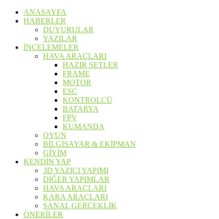
ANASAYFA
HABERLER
DUYURULAR
YAZILAR
İNCELEMELER
HAVA ARAÇLARI
HAZIR SETLER
FRAME
MOTOR
ESC
KONTROLCÜ
BATARYA
FPV
KUMANDA
OYUN
BİLGİSAYAR & EKİPMAN
GİYİM
KENDİN YAP
3D YAZICI YAPIMI
DİĞER YAPIMLAR
HAVA ARAÇLARI
KARA ARAÇLARI
SANAL GERÇEKLİK
ÖNERİLER