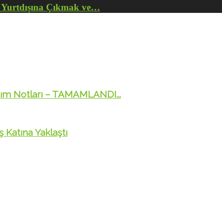
z Yurtdışına Çıkmak ve…
pım Notları – TAMAMLANDI...
 Katına Yaklaştı