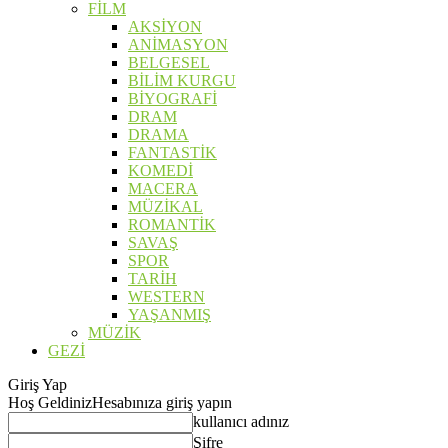
FİLM
AKSİYON
ANİMASYON
BELGESEL
BİLİM KURGU
BİYOGRAFİ
DRAM
DRAMA
FANTASTİK
KOMEDİ
MACERA
MÜZİKAL
ROMANTİK
SAVAŞ
SPOR
TARİH
WESTERN
YAŞANMIŞ
MÜZİK
GEZİ
Giriş Yap
Hoş Geldiniz
Hesabınıza giriş yapın
kullanıcı adınız
Şifre