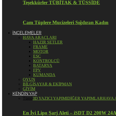
Teşekkürler TÜBİTAK & TÜSSİDE
Cam Tüplere Mucizeleri Sığdıran Kadın
İNCELEMELER
HAVA ARAÇLARI
HAZIR SETLER
FRAME
MOTOR
ESC
KONTROLCÜ
BATARYA
FPV
KUMANDA
OYUN
BİLGİSAYAR & EKİPMAN
GİYİM
KENDİN YAP
Tümü
3D YAZICI YAPIMI
DİĞER YAPIMLAR
HAVA 
En İyi Lipo Şarj Aleti – iSDT D2 200W 24A