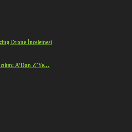
ng Drone İncelemesi
azılım: A’Dan Z’Ye…