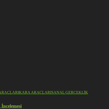
ARAÇLARI
KARA ARAÇLARI
SANAL GERÇEKLİK
 İncelemesi