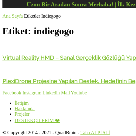
Uzun Bir Aradan Sonra Merhaba! | İlk Ke
Ana Sayfa
Etiketler
Indiegogo
Etiket: indiegogo
Virtual Reality HMD – Sanal Gerçeklik Gözlüğü Ya
PlexiDrone Projesine Yapılan Destek, Hedefinin Beş
Facebook
Instagram
Linkedin
Mail
Youtube
İletişim
Hakkımda
Projeler
DESTEKÇİLERİM ❤️
© Copyright 2014 - 2021 - QuadBrain -
Taha ALP İSLİ