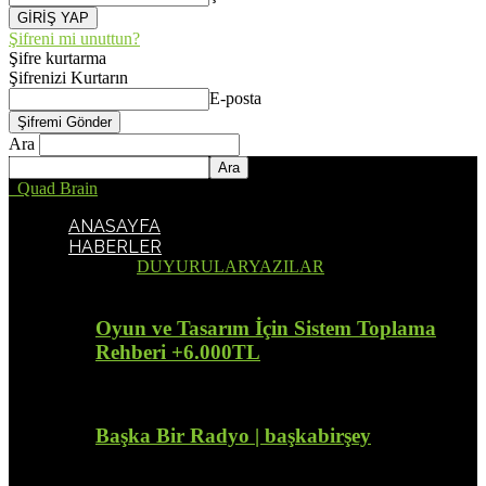
Şifreni mi unuttun?
Şifre kurtarma
Şifrenizi Kurtarın
E-posta
Ara
Quad Brain
ANASAYFA
HABERLER
Tümü
DUYURULAR
YAZILAR
Oyun ve Tasarım İçin Sistem Toplama
Rehberi +6.000TL
Başka Bir Radyo | başkabirşey