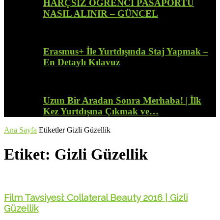
HARÇSIZ ÖĞRENCİ PASAPORTU
NASIL ALINIR – GÜNCEL
Erasmus+ İle Yurtdışında Staj Yapmak –
En Detaylı Kılavuz
Uzun Bir Aradan Sonra Merhaba! | İlk
Kez Yurtdışına Çıkmak ve…
Ana Sayfa
Etiketler
Gizli Güzellik
Etiket: Gizli Güzellik
Film Tavsiyesi: Collateral Beauty 2016 | Gizli
Güzellik