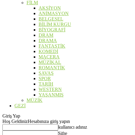
FİLM
AKSİYON
ANİMASYON
BELGESEL
BİLİM KURGU
BİYOGRAFİ
DRAM
DRAMA
FANTASTİK
KOMEDİ
MACERA
MÜZİKAL
ROMANTİK
SAVAŞ
SPOR
TARİH
WESTERN
YAŞANMIŞ
MÜZİK
GEZİ
Giriş Yap
Hoş Geldiniz
Hesabınıza giriş yapın
kullanıcı adınız
Şifre