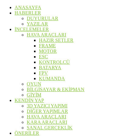
ANASAYFA
HABERLER
DUYURULAR
YAZILAR
İNCELEMELER
HAVA ARAÇLARI
HAZIR SETLER
FRAME
MOTOR
ESC
KONTROLCÜ
BATARYA
FPV
KUMANDA
OYUN
BİLGİSAYAR & EKİPMAN
GİYİM
KENDİN YAP
3D YAZICI YAPIMI
DİĞER YAPIMLAR
HAVA ARAÇLARI
KARA ARAÇLARI
SANAL GERÇEKLİK
ÖNERİLER