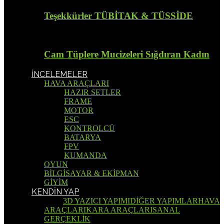
Teşekkürler TÜBİTAK & TÜSSİDE
Cam Tüplere Mucizeleri Sığdıran Kadın
İNCELEMELER
HAVA ARAÇLARI
HAZIR SETLER
FRAME
MOTOR
ESC
KONTROLCÜ
BATARYA
FPV
KUMANDA
OYUN
BİLGİSAYAR & EKİPMAN
GİYİM
KENDİN YAP
Tümü
3D YAZICI YAPIMI
DİĞER YAPIMLAR
HAVA
ARAÇLARI
KARA ARAÇLARI
SANAL
GERÇEKLİK