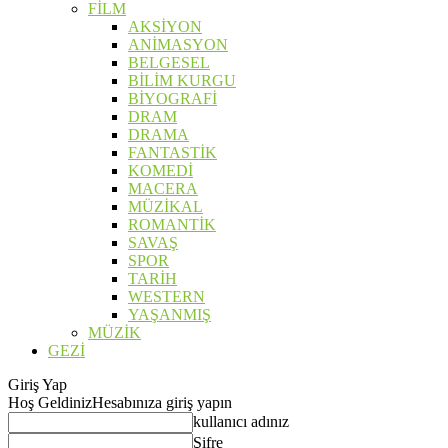
FİLM
AKSİYON
ANİMASYON
BELGESEL
BİLİM KURGU
BİYOGRAFİ
DRAM
DRAMA
FANTASTİK
KOMEDİ
MACERA
MÜZİKAL
ROMANTİK
SAVAŞ
SPOR
TARİH
WESTERN
YAŞANMIŞ
MÜZİK
GEZİ
Giriş Yap
Hoş Geldiniz
Hesabınıza giriş yapın
kullanıcı adınız
Şifre