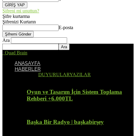
Şifreni mi unuttun?
Şifre kurtarma
Şifrenizi Kurtarın
E-posta
Ara
Quad Brain
ANASAYFA
HABERLER
Tümü
DUYURULAR
YAZILAR
Oyun ve Tasarım İçin Sistem Toplama
Rehberi +6.000TL
Başka Bir Radyo | başkabirşey