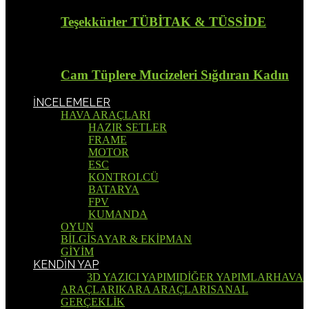
Teşekkürler TÜBİTAK & TÜSSİDE
Cam Tüplere Mucizeleri Sığdıran Kadın
İNCELEMELER
HAVA ARAÇLARI
HAZIR SETLER
FRAME
MOTOR
ESC
KONTROLCÜ
BATARYA
FPV
KUMANDA
OYUN
BİLGİSAYAR & EKİPMAN
GİYİM
KENDİN YAP
Tümü
3D YAZICI YAPIMI
DİĞER YAPIMLAR
HAVA
ARAÇLARI
KARA ARAÇLARI
SANAL
GERÇEKLİK