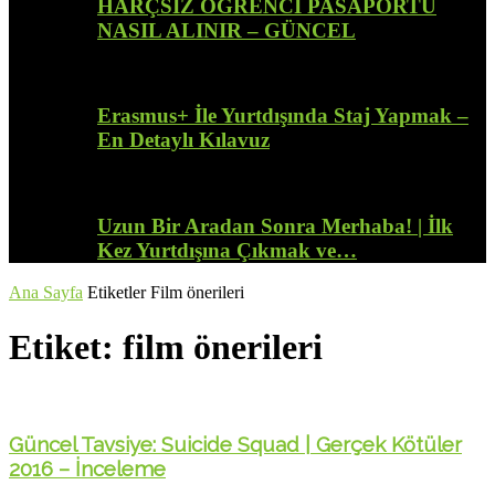
HARÇSIZ ÖĞRENCİ PASAPORTU
NASIL ALINIR – GÜNCEL
Erasmus+ İle Yurtdışında Staj Yapmak –
En Detaylı Kılavuz
Uzun Bir Aradan Sonra Merhaba! | İlk
Kez Yurtdışına Çıkmak ve…
Ana Sayfa
Etiketler
Film önerileri
Etiket: film önerileri
Güncel Tavsiye: Suicide Squad | Gerçek Kötüler
2016 – İnceleme