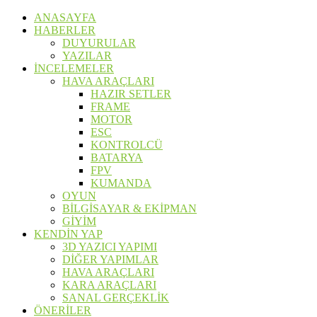
ANASAYFA
HABERLER
DUYURULAR
YAZILAR
İNCELEMELER
HAVA ARAÇLARI
HAZIR SETLER
FRAME
MOTOR
ESC
KONTROLCÜ
BATARYA
FPV
KUMANDA
OYUN
BİLGİSAYAR & EKİPMAN
GİYİM
KENDİN YAP
3D YAZICI YAPIMI
DİĞER YAPIMLAR
HAVA ARAÇLARI
KARA ARAÇLARI
SANAL GERÇEKLİK
ÖNERİLER