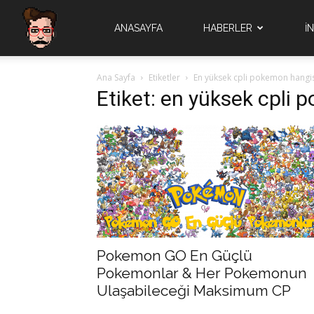
Quad
ANASAYFA
HABERLER
İ
Ana Sayfa
Etiketler
En yüksek cpli pokemon hangi
Brain
Etiket: en yüksek cpli
Pokemon GO En Güçlü
Pokemonlar & Her Pokemonun
Ulaşabileceği Maksimum CP