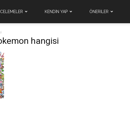
NCELEMELER
KENDİN YAP
ÖNERİLER
si
 pokemon hangisi