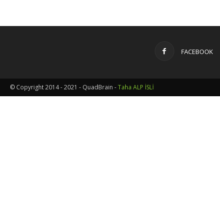
FACEBOOK
© Copyright 2014 - 2021 - QuadBrain -
Taha ALP İSLİ