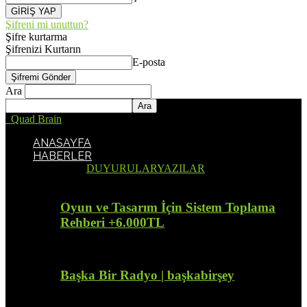
Şifreni mi unuttun?
Şifre kurtarma
Şifrenizi Kurtarın
E-posta
Ara
Quad Brain
ANASAYFA
HABERLER
Tümü
DUYURULAR
YAZILAR
Oyun ve Tasarım İçin Sistem Toplama
Rehberi +6.000TL
Başka Bir Radyo | başkabirşey