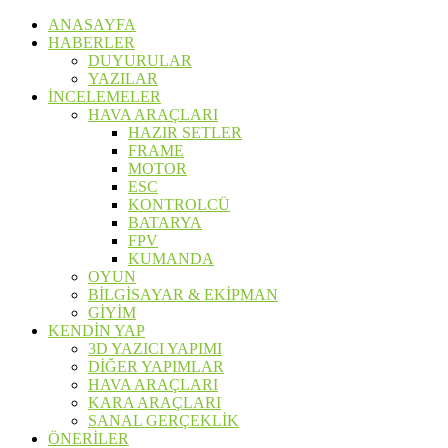
ANASAYFA
HABERLER
DUYURULAR
YAZILAR
İNCELEMELER
HAVA ARAÇLARI
HAZIR SETLER
FRAME
MOTOR
ESC
KONTROLCÜ
BATARYA
FPV
KUMANDA
OYUN
BİLGİSAYAR & EKİPMAN
GİYİM
KENDİN YAP
3D YAZICI YAPIMI
DİĞER YAPIMLAR
HAVA ARAÇLARI
KARA ARAÇLARI
SANAL GERÇEKLİK
ÖNERİLER