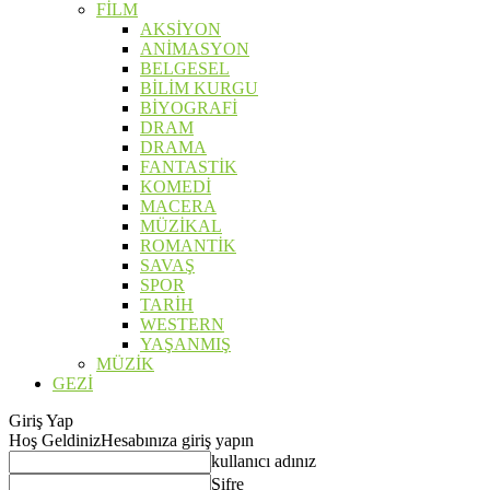
FİLM
AKSİYON
ANİMASYON
BELGESEL
BİLİM KURGU
BİYOGRAFİ
DRAM
DRAMA
FANTASTİK
KOMEDİ
MACERA
MÜZİKAL
ROMANTİK
SAVAŞ
SPOR
TARİH
WESTERN
YAŞANMIŞ
MÜZİK
GEZİ
Giriş Yap
Hoş Geldiniz
Hesabınıza giriş yapın
kullanıcı adınız
Şifre