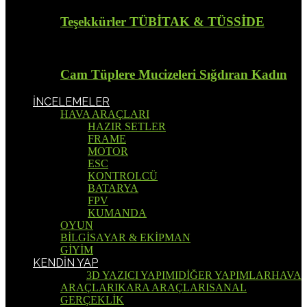
Teşekkürler TÜBİTAK & TÜSSİDE
Cam Tüplere Mucizeleri Sığdıran Kadın
İNCELEMELER
HAVA ARAÇLARI
HAZIR SETLER
FRAME
MOTOR
ESC
KONTROLCÜ
BATARYA
FPV
KUMANDA
OYUN
BİLGİSAYAR & EKİPMAN
GİYİM
KENDİN YAP
Tümü
3D YAZICI YAPIMI
DİĞER YAPIMLAR
HAVA
ARAÇLARI
KARA ARAÇLARI
SANAL
GERÇEKLİK