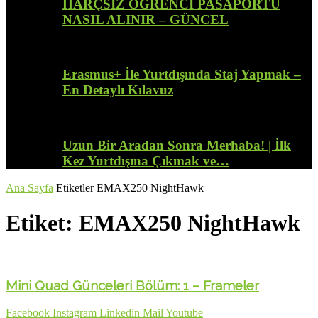
HARÇSIZ ÖĞRENCİ PASAPORTU
NASIL ALINIR – GÜNCEL
Erasmus+ İle Yurtdışında Staj Yapmak –
En Detaylı Kılavuz
Uzun Bir Aradan Sonra Merhaba! | İlk
Kez Yurtdışına Çıkmak ve…
Ana Sayfa
Etiketler
EMAX250 NightHawk
Etiket: EMAX250 NightHawk
Mini Quad Günceleri Bölüm: 1 – Frameler
Facebook
Instagram
Linkedin
Mail
Youtube