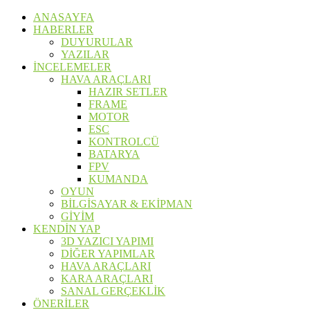
ANASAYFA
HABERLER
DUYURULAR
YAZILAR
İNCELEMELER
HAVA ARAÇLARI
HAZIR SETLER
FRAME
MOTOR
ESC
KONTROLCÜ
BATARYA
FPV
KUMANDA
OYUN
BİLGİSAYAR & EKİPMAN
GİYİM
KENDİN YAP
3D YAZICI YAPIMI
DİĞER YAPIMLAR
HAVA ARAÇLARI
KARA ARAÇLARI
SANAL GERÇEKLİK
ÖNERİLER