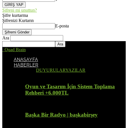
Şifreni mi unuttun?
Şifre kurtarma
Şifrenizi Kurtarın
E-posta
Ara
Quad Brain
ANASAYFA
HABERLER
Tümü
DUYURULAR
YAZILAR
Oyun ve Tasarım İçin Sistem Toplama
Rehberi +6.000TL
Başka Bir Radyo | başkabirşey