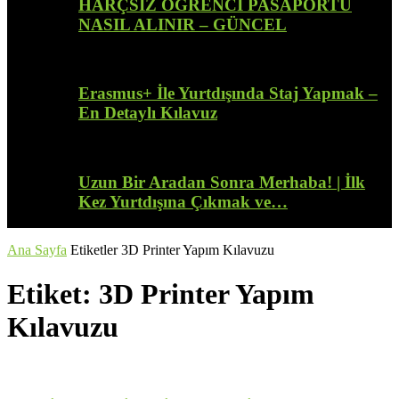
HARÇSIZ ÖĞRENCİ PASAPORTU
NASIL ALINIR – GÜNCEL
Erasmus+ İle Yurtdışında Staj Yapmak –
En Detaylı Kılavuz
Uzun Bir Aradan Sonra Merhaba! | İlk
Kez Yurtdışına Çıkmak ve…
Ana Sayfa
Etiketler
3D Printer Yapım Kılavuzu
Etiket: 3D Printer Yapım
Kılavuzu