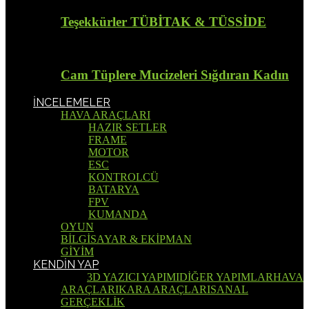
Teşekkürler TÜBİTAK & TÜSSİDE
Cam Tüplere Mucizeleri Sığdıran Kadın
İNCELEMELER
HAVA ARAÇLARI
HAZIR SETLER
FRAME
MOTOR
ESC
KONTROLCÜ
BATARYA
FPV
KUMANDA
OYUN
BİLGİSAYAR & EKİPMAN
GİYİM
KENDİN YAP
Tümü
3D YAZICI YAPIMI
DİĞER YAPIMLAR
HAVA
ARAÇLARI
KARA ARAÇLARI
SANAL
GERÇEKLİK