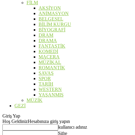
FİLM
AKSİYON
ANİMASYON
BELGESEL
BİLİM KURGU
BİYOGRAFİ
DRAM
DRAMA
FANTASTİK
KOMEDİ
MACERA
MÜZİKAL
ROMANTİK
SAVAŞ
SPOR
TARİH
WESTERN
YAŞANMIŞ
MÜZİK
GEZİ
Giriş Yap
Hoş Geldiniz
Hesabınıza giriş yapın
kullanıcı adınız
Şifre