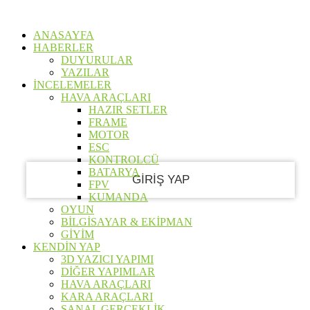
ŞIFRE KURTARMA
GIRIŞ YAP
Hoş Geldiniz
ANASAYFA
HABERLER
Hesabınıza giriş yapın
DUYURULAR
YAZILAR
İNCELEMELER
HAVA ARAÇLARI
HAZIR SETLER
kullanıcı adınız
FRAME
MOTOR
Şifre
ESC
KONTROLCÜ
BATARYA
FPV
KUMANDA
OYUN
Şifreni mi unuttun?
BİLGİSAYAR & EKİPMAN
GİYİM
KENDİN YAP
3D YAZICI YAPIMI
Şifrenizi Kurtarın
DİĞER YAPIMLAR
HAVA ARAÇLARI
KARA ARAÇLARI
SANAL GERÇEKLİK