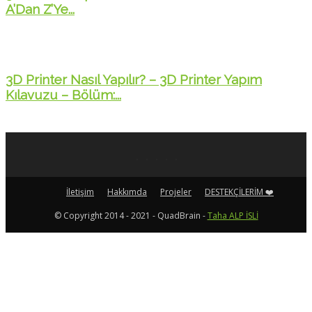
A’Dan Z’Ye...
3D Printer Nasıl Yapılır? – 3D Printer Yapım
Kılavuzu – Bölüm:...
İletişim
Hakkımda
Projeler
DESTEKÇİLERİM ❤️
© Copyright 2014 - 2021 - QuadBrain -
Taha ALP İSLİ