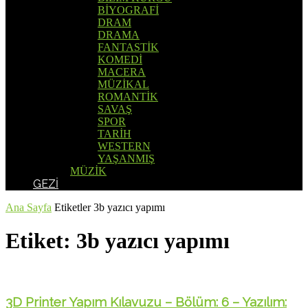
BİYOGRAFİ
DRAM
DRAMA
FANTASTİK
KOMEDİ
MACERA
MÜZİKAL
ROMANTİK
SAVAŞ
SPOR
TARİH
WESTERN
YAŞANMIŞ
MÜZİK
GEZİ
Ana Sayfa
Etiketler
3b yazıcı yapımı
Etiket: 3b yazıcı yapımı
3D Printer Yapım Kılavuzu – Bölüm: 6 – Yazılım: