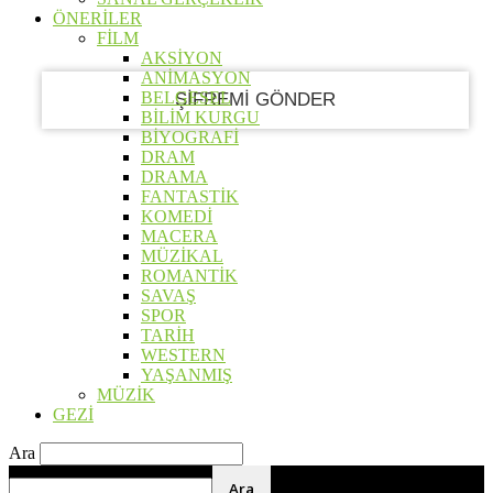
E-posta
ÖNERİLER
FİLM
AKSİYON
ANİMASYON
BELGESEL
BİLİM KURGU
BİYOGRAFİ
DRAM
DRAMA
FANTASTİK
KOMEDİ
MACERA
MÜZİKAL
ROMANTİK
SAVAŞ
SPOR
TARİH
WESTERN
YAŞANMIŞ
MÜZİK
GEZİ
Ara