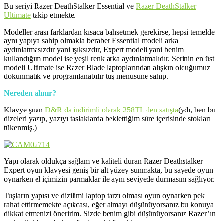
Bu seriyi
Razer DeathStalker Essential
ve
Razer DeathStalker
Ultimate
takip etmekte.
Modeller arası farklardan kısaca bahsetmek gerekirse, hepsi temelde
aynı yapıya sahip olmakla beraber Essential modeli arka
aydınlatmasızdır yani ışıksızdır, Expert modeli yani benim
kullandığım model ise yeşil renk arka aydınlatmalıdır. Serinin en üst
modeli Ultimate ise Razer Blade laptoplarından alışkın olduğumuz
dokunmatik ve programlanabilir tuş menüsüne sahip.
Nereden alınır?
Klavye şuan
D&R da indirimli olarak 258TL den satışta
(ydı, ben bu
dizeleri yazıp, yazıyı taslaklarda beklettiğim süre içerisinde stokları
tükenmiş.)
Yapı olarak oldukça sağlam ve kaliteli duran Razer Deathstalker
Expert oyun klavyesi geniş bir alt yüzey sunmakta, bu sayede oyun
oynarken el içimizin parmaklar ile aynı seviyede durmasını sağlıyor.
Tuşların yapısı ve dizilimi laptop tarzı olması oyun oynarken pek
rahat ettirmemekte açıkcası, eğer almayı düşünüyorsanız bu konuya
dikkat etmenizi öneririm. Sizde benim gibi düşünüyorsanız Razer’ın