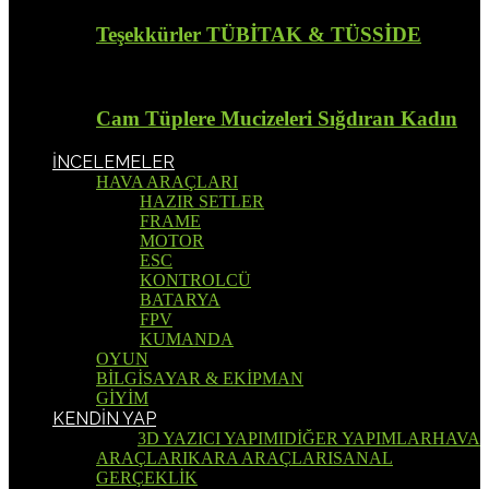
Teşekkürler TÜBİTAK & TÜSSİDE
Cam Tüplere Mucizeleri Sığdıran Kadın
İNCELEMELER
HAVA ARAÇLARI
HAZIR SETLER
FRAME
MOTOR
ESC
KONTROLCÜ
BATARYA
FPV
KUMANDA
OYUN
BİLGİSAYAR & EKİPMAN
GİYİM
KENDİN YAP
Tümü
3D YAZICI YAPIMI
DİĞER YAPIMLAR
HAVA
ARAÇLARI
KARA ARAÇLARI
SANAL
GERÇEKLİK