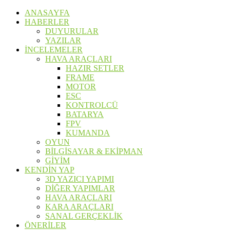
ANASAYFA
HABERLER
DUYURULAR
YAZILAR
İNCELEMELER
HAVA ARAÇLARI
HAZIR SETLER
FRAME
MOTOR
ESC
KONTROLCÜ
BATARYA
FPV
KUMANDA
OYUN
BİLGİSAYAR & EKİPMAN
GİYİM
KENDİN YAP
3D YAZICI YAPIMI
DİĞER YAPIMLAR
HAVA ARAÇLARI
KARA ARAÇLARI
SANAL GERÇEKLİK
ÖNERİLER