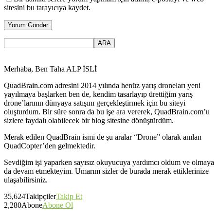
sitesini bu tarayıcıya kaydet.
Merhaba, Ben Taha ALP İSLİ
QuadBrain.com adresini 2014 yılında henüz yarış droneları yeni
yayılmaya başlarken ben de, kendim tasarlayıp ürettiğim yarış
drone’larının dünyaya satışını gerçekleştirmek için bu siteyi
oluşturdum. Bir süre sonra da bu işe ara vererek, QuadBrain.com’u
sizlere faydalı olabilecek bir blog sitesine dönüştürdüm.
Merak edilen QuadBrain ismi de şu aralar “Drone” olarak anılan
QuadCopter’den gelmektedir.
Sevdiğim işi yaparken sayısız okuyucuya yardımcı oldum ve olmaya
da devam etmekteyim. Umarım sizler de burada merak ettiklerinize
ulaşabilirsiniz.
35,624
Takipçiler
Takip Et
2,280
Abone
Abone Ol