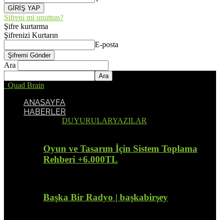
Şifreni mi unuttun?
Şifre kurtarma
Şifrenizi Kurtarın
E-posta
Ara
Quad Brain
ANASAYFA
HABERLER
Tümü
DUYURULAR
YAZILAR
Oyun ve Tasarım İçin Sistem Toplama
Rehberi +6.000TL
Başka Bir Radyo | başkabirşey