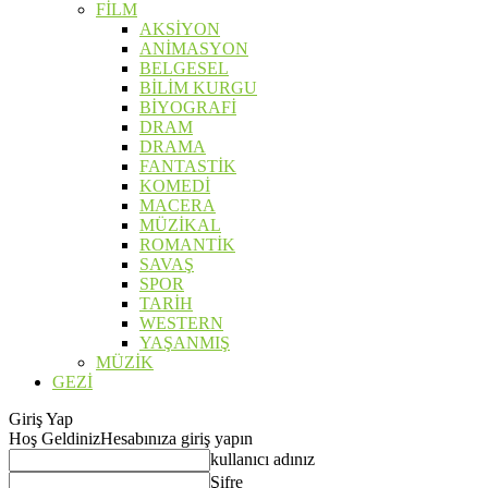
FİLM
AKSİYON
ANİMASYON
BELGESEL
BİLİM KURGU
BİYOGRAFİ
DRAM
DRAMA
FANTASTİK
KOMEDİ
MACERA
MÜZİKAL
ROMANTİK
SAVAŞ
SPOR
TARİH
WESTERN
YAŞANMIŞ
MÜZİK
GEZİ
Giriş Yap
Hoş Geldiniz
Hesabınıza giriş yapın
kullanıcı adınız
Şifre