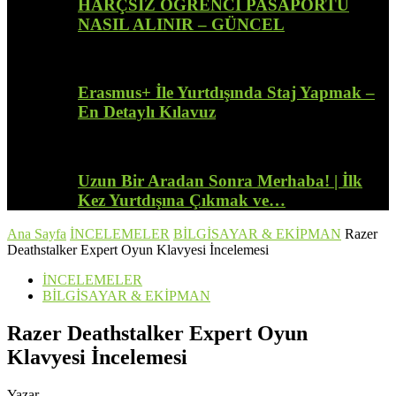
HARÇSIZ ÖĞRENCİ PASAPORTU
NASIL ALINIR – GÜNCEL
Erasmus+ İle Yurtdışında Staj Yapmak –
En Detaylı Kılavuz
Uzun Bir Aradan Sonra Merhaba! | İlk
Kez Yurtdışına Çıkmak ve…
Ana Sayfa
İNCELEMELER
BİLGİSAYAR & EKİPMAN
Razer
Deathstalker Expert Oyun Klavyesi İncelemesi
İNCELEMELER
BİLGİSAYAR & EKİPMAN
Razer Deathstalker Expert Oyun
Klavyesi İncelemesi
Yazar