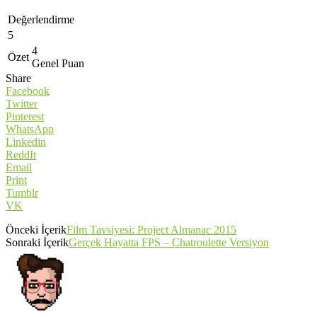
Değerlendirme
5
4
Özet
Genel Puan
Share
Facebook
Twitter
Pinterest
WhatsApp
Linkedin
ReddIt
Email
Print
Tumblr
VK
Önceki İçerik
Film Tavsiyesi: Project Almanac 2015
Sonraki İçerik
Gerçek Hayatta FPS – Chatroulette Versiyon