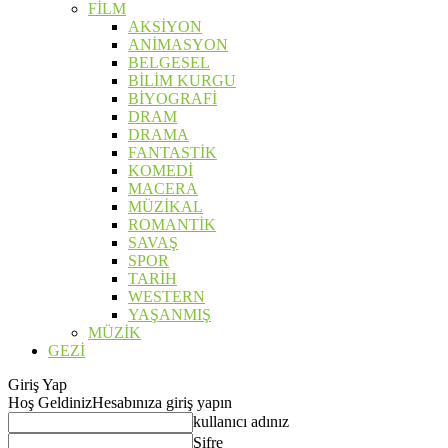
FİLM
AKSİYON
ANİMASYON
BELGESEL
BİLİM KURGU
BİYOGRAFİ
DRAM
DRAMA
FANTASTİK
KOMEDİ
MACERA
MÜZİKAL
ROMANTİK
SAVAŞ
SPOR
TARİH
WESTERN
YAŞANMIŞ
MÜZİK
GEZİ
Giriş Yap
Hoş Geldiniz
Hesabınıza giriş yapın
kullanıcı adınız
Şifre