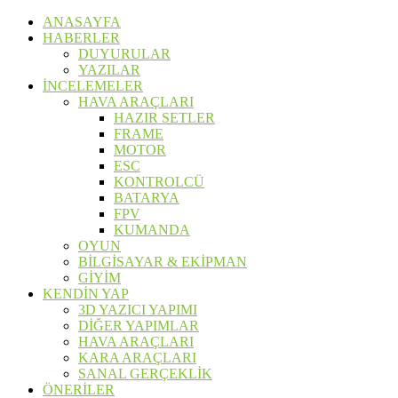
ANASAYFA
HABERLER
DUYURULAR
YAZILAR
İNCELEMELER
HAVA ARAÇLARI
HAZIR SETLER
FRAME
MOTOR
ESC
KONTROLCÜ
BATARYA
FPV
KUMANDA
OYUN
BİLGİSAYAR & EKİPMAN
GİYİM
KENDİN YAP
3D YAZICI YAPIMI
DİĞER YAPIMLAR
HAVA ARAÇLARI
KARA ARAÇLARI
SANAL GERÇEKLİK
ÖNERİLER