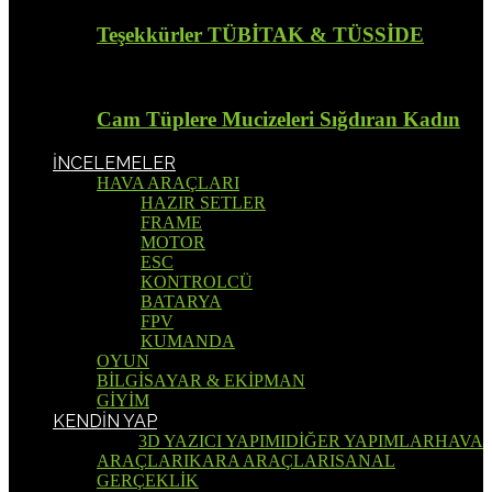
Teşekkürler TÜBİTAK & TÜSSİDE
Cam Tüplere Mucizeleri Sığdıran Kadın
İNCELEMELER
HAVA ARAÇLARI
HAZIR SETLER
FRAME
MOTOR
ESC
KONTROLCÜ
BATARYA
FPV
KUMANDA
OYUN
BİLGİSAYAR & EKİPMAN
GİYİM
KENDİN YAP
Tümü
3D YAZICI YAPIMI
DİĞER YAPIMLAR
HAVA
ARAÇLARI
KARA ARAÇLARI
SANAL
GERÇEKLİK