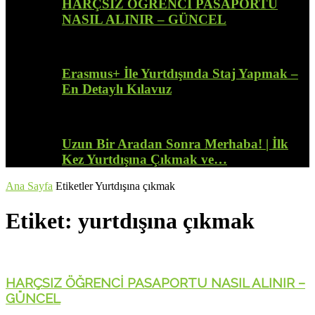
HARÇSIZ ÖĞRENCİ PASAPORTU
NASIL ALINIR – GÜNCEL
Erasmus+ İle Yurtdışında Staj Yapmak –
En Detaylı Kılavuz
Uzun Bir Aradan Sonra Merhaba! | İlk
Kez Yurtdışına Çıkmak ve…
Ana Sayfa
Etiketler
Yurtdışına çıkmak
Etiket: yurtdışına çıkmak
HARÇSIZ ÖĞRENCİ PASAPORTU NASIL ALINIR –
GÜNCEL