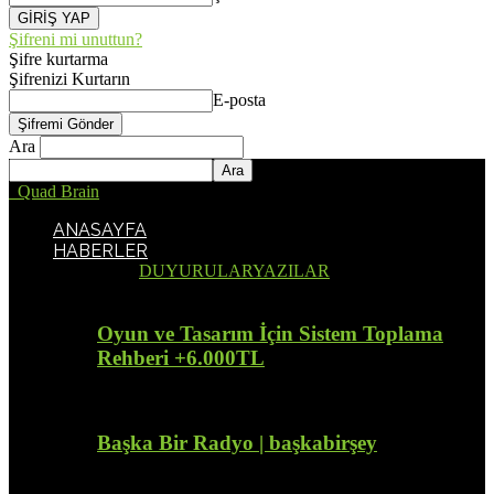
Şifreni mi unuttun?
Şifre kurtarma
Şifrenizi Kurtarın
E-posta
Ara
Quad Brain
ANASAYFA
HABERLER
Tümü
DUYURULAR
YAZILAR
Oyun ve Tasarım İçin Sistem Toplama
Rehberi +6.000TL
Başka Bir Radyo | başkabirşey