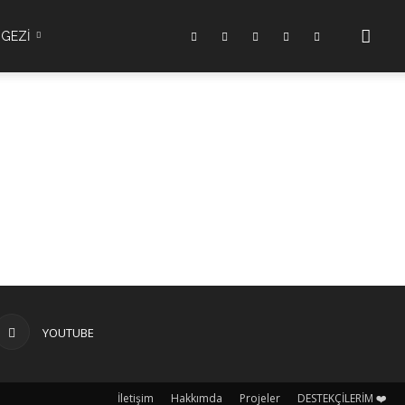
GEZİ
YOUTUBE
İletişim
Hakkımda
Projeler
DESTEKÇİLERİM ❤️