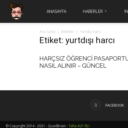
Quad
ANASAYFA
HABERLER
İ
Ana Sayfa
Etiketler
Yurtdışı harcı
Brain
Etiket: yurtdışı harcı
HARÇSIZ ÖĞRENCİ PASAPORT
NASIL ALINIR – GÜNCEL
FACEBOOK
© Copyright 2014 - 2021 - QuadBrain -
Taha ALP İSLİ