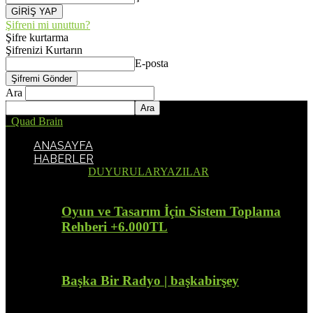
Şifreni mi unuttun?
Şifre kurtarma
Şifrenizi Kurtarın
E-posta
Ara
Quad Brain
ANASAYFA
HABERLER
Tümü
DUYURULAR
YAZILAR
Oyun ve Tasarım İçin Sistem Toplama
Rehberi +6.000TL
Başka Bir Radyo | başkabirşey