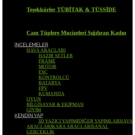
Teşekkürler TÜBİTAK & TÜSSİDE
Cam Tüplere Mucizeleri Sığdıran Kadın
İNCELEMELER
HAVA ARAÇLARI
HAZIR SETLER
FRAME
MOTOR
ESC
KONTROLCÜ
BATARYA
FPV
KUMANDA
OYUN
BİLGİSAYAR & EKİPMAN
GİYİM
KENDİN YAP
Tümü
3D YAZICI YAPIMI
DİĞER YAPIMLAR
HAVA
ARAÇLARI
KARA ARAÇLARI
SANAL
GERÇEKLİK