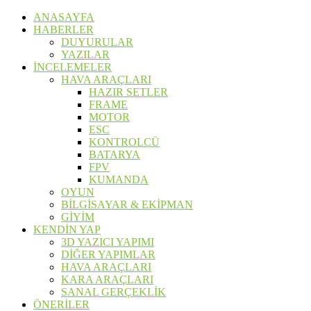
ANASAYFA
HABERLER
DUYURULAR
YAZILAR
İNCELEMELER
HAVA ARAÇLARI
HAZIR SETLER
FRAME
MOTOR
ESC
KONTROLCÜ
BATARYA
FPV
KUMANDA
OYUN
BİLGİSAYAR & EKİPMAN
GİYİM
KENDİN YAP
3D YAZICI YAPIMI
DİĞER YAPIMLAR
HAVA ARAÇLARI
KARA ARAÇLARI
SANAL GERÇEKLİK
ÖNERİLER