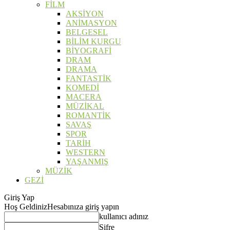
FİLM
AKSİYON
ANİMASYON
BELGESEL
BİLİM KURGU
BİYOGRAFİ
DRAM
DRAMA
FANTASTİK
KOMEDİ
MACERA
MÜZİKAL
ROMANTİK
SAVAŞ
SPOR
TARİH
WESTERN
YAŞANMIŞ
MÜZİK
GEZİ
Giriş Yap
Hoş Geldiniz
Hesabınıza giriş yapın
kullanıcı adınız
Şifre