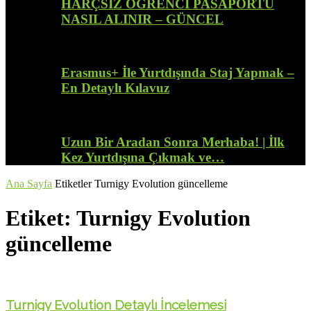
HARÇSIZ ÖĞRENCİ PASAPORTU
NASIL ALINIR – GÜNCEL
Erasmus+ İle Yurtdışında Staj Yapmak –
En Detaylı Kılavuz
Uzun Bir Aradan Sonra Merhaba! | İlk
Kez Yurtdışına Çıkmak ve…
Ana Sayfa
Etiketler
Turnigy Evolution güncelleme
Etiket: Turnigy Evolution
güncelleme
Turnigy Evolution Detaylı İncelemesi