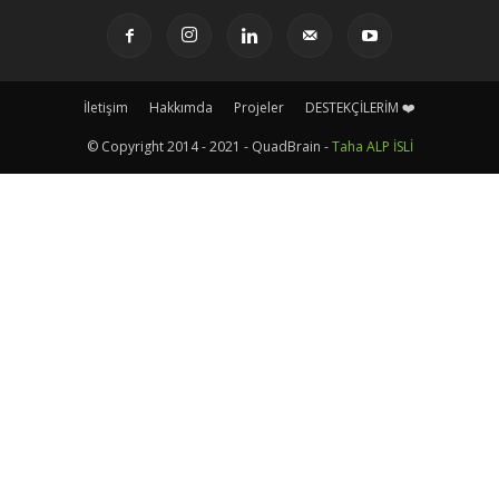
İletişim
Hakkımda
Projeler
DESTEKÇİLERİM ❤️
© Copyright 2014 - 2021 - QuadBrain -
Taha ALP İSLİ