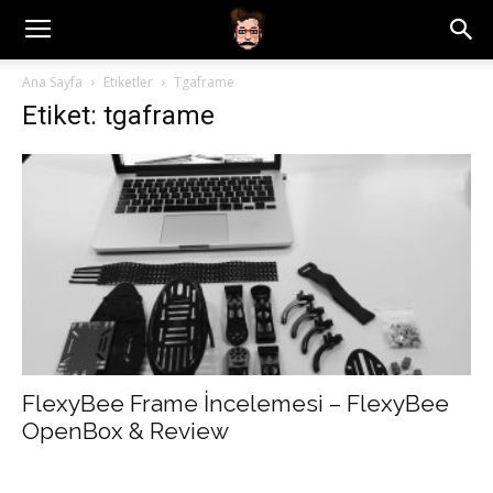
Ana Sayfa
Etiketler
Tgaframe
Etiket: tgaframe
FlexyBee Frame İncelemesi – FlexyBee
OpenBox & Review