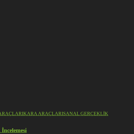
ARAÇLARI
KARA ARAÇLARI
SANAL GERÇEKLİK
 İncelemesi