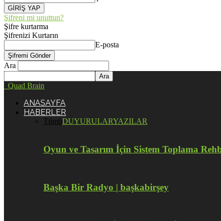
Şifreni mi unuttun?
Şifre kurtarma
Şifrenizi Kurtarın
E-posta
Ara
Quad Brain
ANASAYFA
HABERLER
Tümü
DUYURULAR
YAZILAR
Oyun ve Tasarım İçin Sistem Toplama Reh
Başka Bir Radyo | başkabirşey