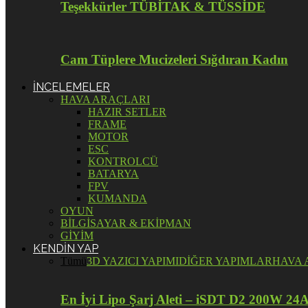
Teşekkürler TÜBİTAK & TÜSSİDE
Cam Tüplere Mucizeleri Sığdıran Kadın
İNCELEMELER
HAVA ARAÇLARI
HAZIR SETLER
FRAME
MOTOR
ESC
KONTROLCÜ
BATARYA
FPV
KUMANDA
OYUN
BİLGİSAYAR & EKİPMAN
GİYİM
KENDİN YAP
Tümü
3D YAZICI YAPIMI
DİĞER YAPIMLAR
HAVA 
En İyi Lipo Şarj Aleti – iSDT D2 200W 24A