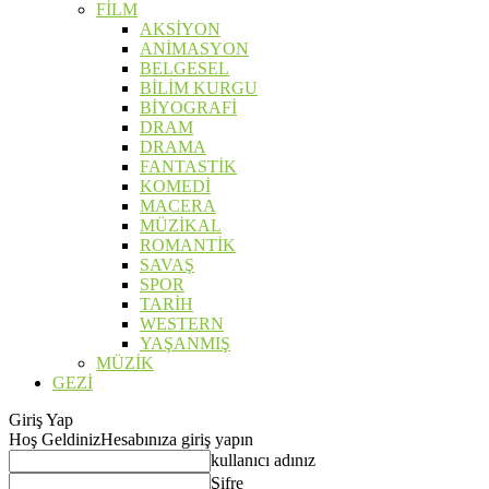
FİLM
AKSİYON
ANİMASYON
BELGESEL
BİLİM KURGU
BİYOGRAFİ
DRAM
DRAMA
FANTASTİK
KOMEDİ
MACERA
MÜZİKAL
ROMANTİK
SAVAŞ
SPOR
TARİH
WESTERN
YAŞANMIŞ
MÜZİK
GEZİ
Giriş Yap
Hoş Geldiniz
Hesabınıza giriş yapın
kullanıcı adınız
Şifre