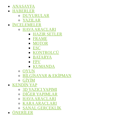
ANASAYFA
HABERLER
DUYURULAR
YAZILAR
İNCELEMELER
HAVA ARAÇLARI
HAZIR SETLER
FRAME
MOTOR
ESC
KONTROLCÜ
BATARYA
FPV
KUMANDA
OYUN
BİLGİSAYAR & EKİPMAN
GİYİM
KENDİN YAP
3D YAZICI YAPIMI
DİĞER YAPIMLAR
HAVA ARAÇLARI
KARA ARAÇLARI
SANAL GERÇEKLİK
ÖNERİLER