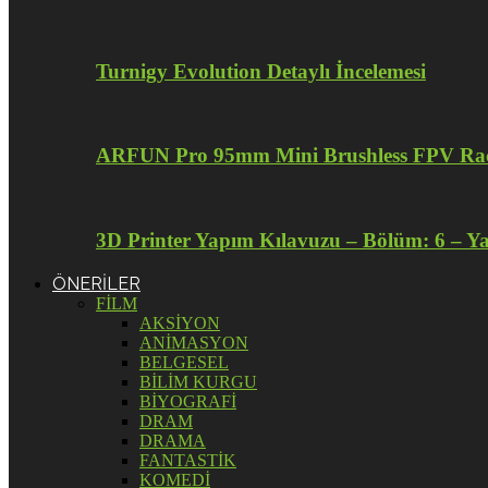
Turnigy Evolution Detaylı İncelemesi
ARFUN Pro 95mm Mini Brushless FPV Raci
3D Printer Yapım Kılavuzu – Bölüm: 6 – Y
ÖNERİLER
FİLM
AKSİYON
ANİMASYON
BELGESEL
BİLİM KURGU
BİYOGRAFİ
DRAM
DRAMA
FANTASTİK
KOMEDİ