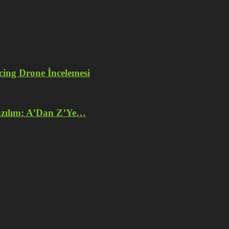
ng Drone İncelemesi
azılım: A’Dan Z’Ye…