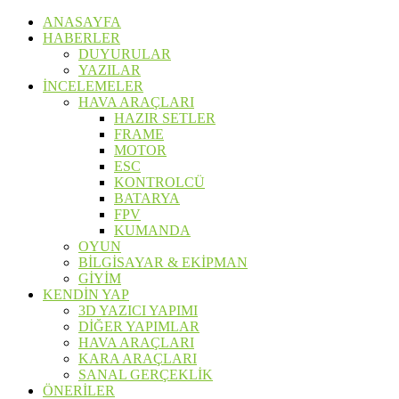
ANASAYFA
HABERLER
DUYURULAR
YAZILAR
İNCELEMELER
HAVA ARAÇLARI
HAZIR SETLER
FRAME
MOTOR
ESC
KONTROLCÜ
BATARYA
FPV
KUMANDA
OYUN
BİLGİSAYAR & EKİPMAN
GİYİM
KENDİN YAP
3D YAZICI YAPIMI
DİĞER YAPIMLAR
HAVA ARAÇLARI
KARA ARAÇLARI
SANAL GERÇEKLİK
ÖNERİLER