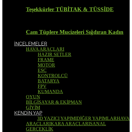
Teşekkürler TÜBİTAK & TÜSSİDE
Cam Tüplere Mucizeleri Sığdıran Kadın
İNCELEMELER
HAVA ARAÇLARI
HAZIR SETLER
FRAME
MOTOR
ESC
KONTROLCÜ
BATARYA
FPV
KUMANDA
OYUN
BİLGİSAYAR & EKİPMAN
GİYİM
KENDİN YAP
Tümü
3D YAZICI YAPIMI
DİĞER YAPIMLAR
HAVA
ARAÇLARI
KARA ARAÇLARI
SANAL
GERÇEKLİK