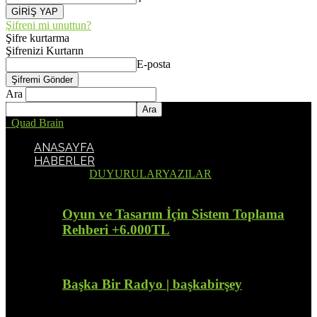
Şifreni mi unuttun?
Şifre kurtarma
Şifrenizi Kurtarın
E-posta
Ara
Quad Brain
ANASAYFA
HABERLER
Tümü
DUYURULAR
YAZILAR
Oyun ve Tasarım İçin Sistem Toplama
Rehberi +6.000TL
Başka Bir Radyo | başkabirşey