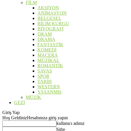
FİLM
AKSİYON
ANİMASYON
BELGESEL
BİLİM KURGU
BİYOGRAFİ
DRAM
DRAMA
FANTASTİK
KOMEDİ
MACERA
MÜZİKAL
ROMANTİK
SAVAŞ
SPOR
TARİH
WESTERN
YAŞANMIŞ
MÜZİK
GEZİ
Giriş Yap
Hoş Geldiniz
Hesabınıza giriş yapın
kullanıcı adınız
Şifre