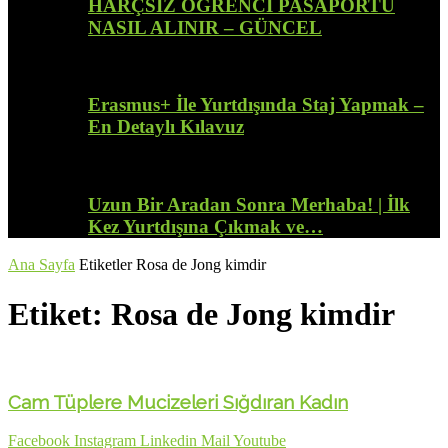
HARÇSIZ ÖĞRENCİ PASAPORTU
NASIL ALINIR – GÜNCEL
Erasmus+ İle Yurtdışında Staj Yapmak –
En Detaylı Kılavuz
Uzun Bir Aradan Sonra Merhaba! | İlk
Kez Yurtdışına Çıkmak ve…
Ana Sayfa
Etiketler
Rosa de Jong kimdir
Etiket: Rosa de Jong kimdir
Cam Tüplere Mucizeleri Sığdıran Kadın
Facebook
Instagram
Linkedin
Mail
Youtube