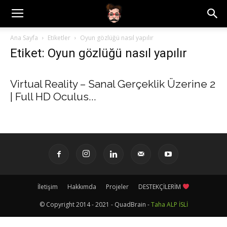
Ana Sayfa
Etiketler
Oyun gözlüğü nasıl yapılır
Etiket: Oyun gözlüğü nasıl yapılır
Virtual Reality – Sanal Gerçeklik Üzerine 2
| Full HD Oculus...
İletişim
Hakkımda
Projeler
DESTEKÇİLERİM
© Copyright 2014 - 2021 - QuadBrain -
Taha ALP İSLİ