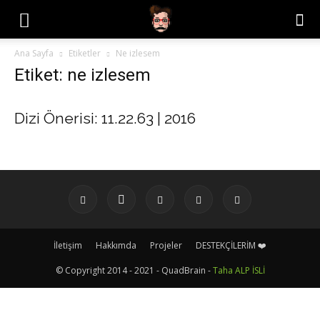
Ana Sayfa
Etiketler
Ne izlesem
Etiket: ne izlesem
Dizi Önerisi: 11.22.63 | 2016
İletişim
Hakkımda
Projeler
DESTEKÇİLERİM ❤️
© Copyright 2014 - 2021 - QuadBrain -
Taha ALP İSLİ