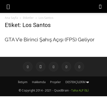
Ana Sayfa
Etiketler
Los Santos
Etiket: Los Santos
GTA V’e Birinci Şahış Açışı (FPS) Geliyor
İletişim
Hakkımda
Projeler
DESTEKÇİLERİM ❤️
© Copyright 2014 - 2021 - QuadBrain -
Taha ALP İSLİ