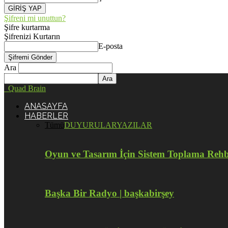
Şifreni mi unuttun?
Şifre kurtarma
Şifrenizi Kurtarın
E-posta
Ara
Quad Brain
ANASAYFA
HABERLER
Tümü
DUYURULAR
YAZILAR
Oyun ve Tasarım İçin Sistem Toplama Reh
Başka Bir Radyo | başkabirşey