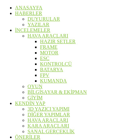
ANASAYFA
HABERLER
DUYURULAR
YAZILAR
İNCELEMELER
HAVA ARAÇLARI
HAZIR SETLER
FRAME
MOTOR
ESC
KONTROLCÜ
BATARYA
FPV
KUMANDA
OYUN
BİLGİSAYAR & EKİPMAN
GİYİM
KENDİN YAP
3D YAZICI YAPIMI
DİĞER YAPIMLAR
HAVA ARAÇLARI
KARA ARAÇLARI
SANAL GERÇEKLİK
ÖNERİLER