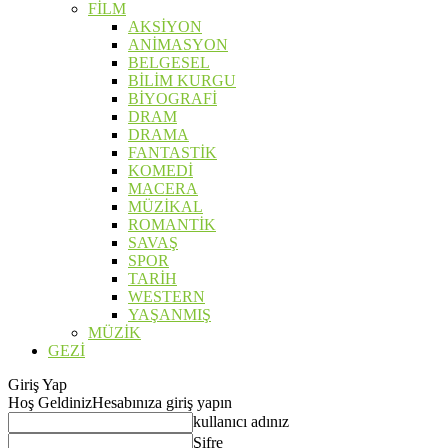
FİLM
AKSİYON
ANİMASYON
BELGESEL
BİLİM KURGU
BİYOGRAFİ
DRAM
DRAMA
FANTASTİK
KOMEDİ
MACERA
MÜZİKAL
ROMANTİK
SAVAŞ
SPOR
TARİH
WESTERN
YAŞANMIŞ
MÜZİK
GEZİ
Giriş Yap
Hoş Geldiniz
Hesabınıza giriş yapın
kullanıcı adınız
Şifre