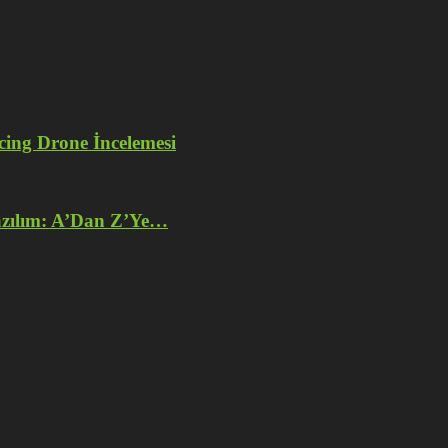
ng Drone İncelemesi
azılım: A’Dan Z’Ye…