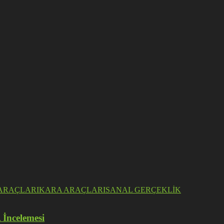
ARAÇLARI
KARA ARAÇLARI
SANAL GERÇEKLİK
 İncelemesi