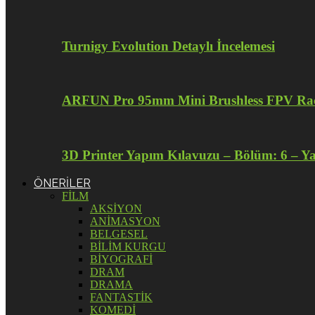
Turnigy Evolution Detaylı İncelemesi
ARFUN Pro 95mm Mini Brushless FPV Raci
3D Printer Yapım Kılavuzu – Bölüm: 6 – Y
ÖNERİLER
FİLM
AKSİYON
ANİMASYON
BELGESEL
BİLİM KURGU
BİYOGRAFİ
DRAM
DRAMA
FANTASTİK
KOMEDİ