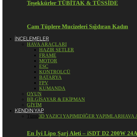
Teşekkürler TÜBİTAK & TÜSSİDE
Cam Tüplere Mucizeleri Sığdıran Kadın
İNCELEMELER
HAVA ARAÇLARI
HAZIR SETLER
FRAME
MOTOR
ESC
KONTROLCÜ
BATARYA
FPV
KUMANDA
OYUN
BİLGİSAYAR & EKİPMAN
GİYİM
KENDİN YAP
Tümü
3D YAZICI YAPIMI
DİĞER YAPIMLAR
HAVA 
En İyi Lipo Şarj Aleti – iSDT D2 200W 24A