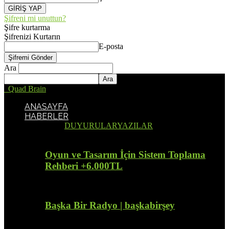
Şifreni mi unuttun?
Şifre kurtarma
Şifrenizi Kurtarın
E-posta
Ara
Quad Brain
ANASAYFA
HABERLER
Tümü
DUYURULAR
YAZILAR
Oyun ve Tasarım İçin Sistem Toplama
Rehberi +6.000TL
Başka Bir Radyo | başkabirşey