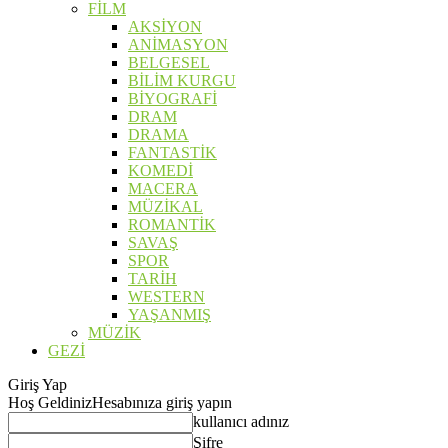
FİLM
AKSİYON
ANİMASYON
BELGESEL
BİLİM KURGU
BİYOGRAFİ
DRAM
DRAMA
FANTASTİK
KOMEDİ
MACERA
MÜZİKAL
ROMANTİK
SAVAŞ
SPOR
TARİH
WESTERN
YAŞANMIŞ
MÜZİK
GEZİ
Giriş Yap
Hoş Geldiniz
Hesabınıza giriş yapın
kullanıcı adınız
Şifre