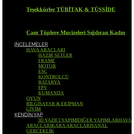
Teşekkürler TÜBİTAK & TÜSSİDE
Cam Tüplere Mucizeleri Sığdıran Kadın
İNCELEMELER
HAVA ARAÇLARI
HAZIR SETLER
FRAME
MOTOR
ESC
KONTROLCÜ
BATARYA
FPV
KUMANDA
OYUN
BİLGİSAYAR & EKİPMAN
GİYİM
KENDİN YAP
Tümü
3D YAZICI YAPIMI
DİĞER YAPIMLAR
HAVA
ARAÇLARI
KARA ARAÇLARI
SANAL
GERÇEKLİK