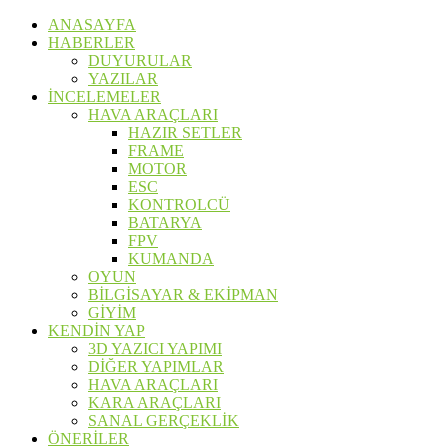
ANASAYFA
HABERLER
DUYURULAR
YAZILAR
İNCELEMELER
HAVA ARAÇLARI
HAZIR SETLER
FRAME
MOTOR
ESC
KONTROLCÜ
BATARYA
FPV
KUMANDA
OYUN
BİLGİSAYAR & EKİPMAN
GİYİM
KENDİN YAP
3D YAZICI YAPIMI
DİĞER YAPIMLAR
HAVA ARAÇLARI
KARA ARAÇLARI
SANAL GERÇEKLİK
ÖNERİLER