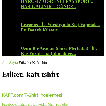
HARÇSIZ ÖĞRENCİ PASAPORTU
NASIL ALINIR – GÜNCEL
Erasmus+ İle Yurtdışında Staj Yapmak –
En Detaylı Kılavuz
Uzun Bir Aradan Sonra Merhaba! | İlk
Kez Yurtdışına Çıkmak ve…
Ana Sayfa
Etiketler
Kaft tshirt
Etiket: kaft tshirt
KAFT.com T-Shirt İncelemesi
Facebook
Instagram
Linkedin
Mail
Youtube