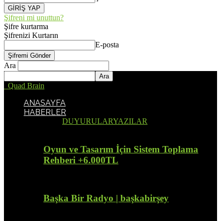
Şifreni mi unuttun?
Şifre kurtarma
Şifrenizi Kurtarın
E-posta
Ara
Quad Brain
ANASAYFA
HABERLER
Tümü
DUYURULAR
YAZILAR
Oyun ve Tasarım İçin Sistem Toplama
Rehberi +6.000TL
Başka Bir Radyo | başkabirşey