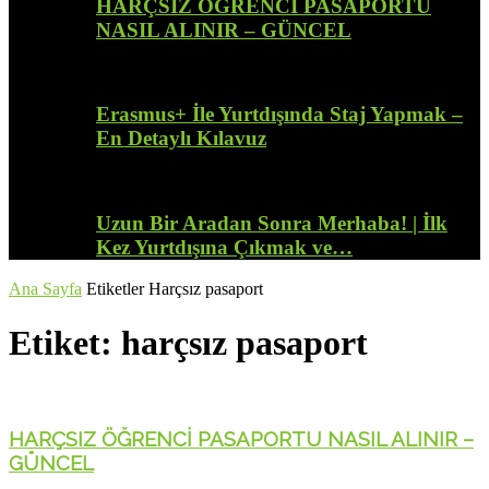
HARÇSIZ ÖĞRENCİ PASAPORTU
NASIL ALINIR – GÜNCEL
Erasmus+ İle Yurtdışında Staj Yapmak –
En Detaylı Kılavuz
Uzun Bir Aradan Sonra Merhaba! | İlk
Kez Yurtdışına Çıkmak ve…
Ana Sayfa
Etiketler
Harçsız pasaport
Etiket: harçsız pasaport
HARÇSIZ ÖĞRENCİ PASAPORTU NASIL ALINIR –
GÜNCEL