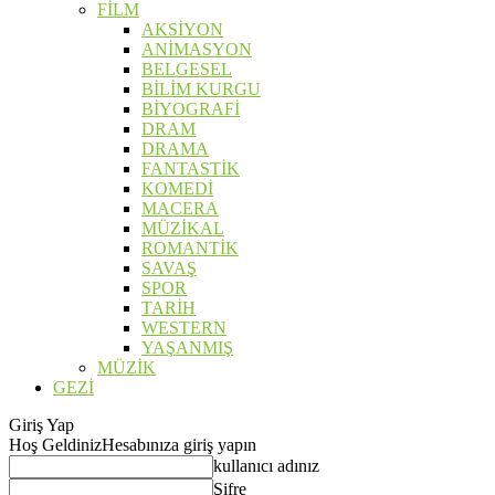
FİLM
AKSİYON
ANİMASYON
BELGESEL
BİLİM KURGU
BİYOGRAFİ
DRAM
DRAMA
FANTASTİK
KOMEDİ
MACERA
MÜZİKAL
ROMANTİK
SAVAŞ
SPOR
TARİH
WESTERN
YAŞANMIŞ
MÜZİK
GEZİ
Giriş Yap
Hoş Geldiniz
Hesabınıza giriş yapın
kullanıcı adınız
Şifre