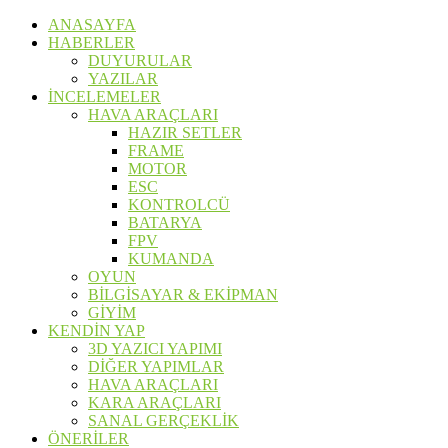
ANASAYFA
HABERLER
DUYURULAR
YAZILAR
İNCELEMELER
HAVA ARAÇLARI
HAZIR SETLER
FRAME
MOTOR
ESC
KONTROLCÜ
BATARYA
FPV
KUMANDA
OYUN
BİLGİSAYAR & EKİPMAN
GİYİM
KENDİN YAP
3D YAZICI YAPIMI
DİĞER YAPIMLAR
HAVA ARAÇLARI
KARA ARAÇLARI
SANAL GERÇEKLİK
ÖNERİLER