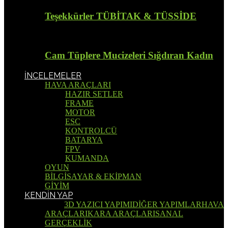
Teşekkürler TÜBİTAK & TÜSSİDE
Cam Tüplere Mucizeleri Sığdıran Kadın
İNCELEMELER
HAVA ARAÇLARI
HAZIR SETLER
FRAME
MOTOR
ESC
KONTROLCÜ
BATARYA
FPV
KUMANDA
OYUN
BİLGİSAYAR & EKİPMAN
GİYİM
KENDİN YAP
Tümü
3D YAZICI YAPIMI
DİĞER YAPIMLAR
HAVA
ARAÇLARI
KARA ARAÇLARI
SANAL
GERÇEKLİK