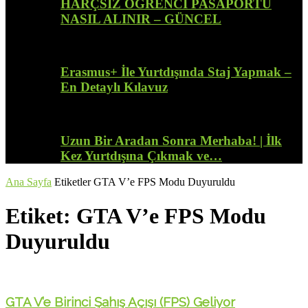
HARÇSIZ ÖĞRENCİ PASAPORTU
NASIL ALINIR – GÜNCEL
Erasmus+ İle Yurtdışında Staj Yapmak –
En Detaylı Kılavuz
Uzun Bir Aradan Sonra Merhaba! | İlk
Kez Yurtdışına Çıkmak ve…
Ana Sayfa
Etiketler
GTA V’e FPS Modu Duyuruldu
Etiket: GTA V’e FPS Modu
Duyuruldu
GTA V’e Birinci Şahış Açışı (FPS) Geliyor