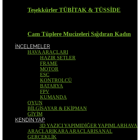
Teşekkürler TÜBİTAK & TÜSSİDE
Cam Tüplere Mucizeleri Sığdıran Kadın
İNCELEMELER
HAVA ARAÇLARI
HAZIR SETLER
FRAME
MOTOR
ESC
KONTROLCÜ
BATARYA
FPV
KUMANDA
OYUN
BİLGİSAYAR & EKİPMAN
GİYİM
KENDİN YAP
Tümü
3D YAZICI YAPIMI
DİĞER YAPIMLAR
HAVA
ARAÇLARI
KARA ARAÇLARI
SANAL
GERÇEKLİK