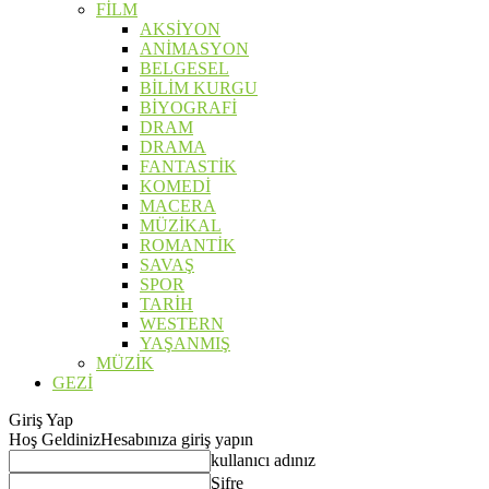
FİLM
AKSİYON
ANİMASYON
BELGESEL
BİLİM KURGU
BİYOGRAFİ
DRAM
DRAMA
FANTASTİK
KOMEDİ
MACERA
MÜZİKAL
ROMANTİK
SAVAŞ
SPOR
TARİH
WESTERN
YAŞANMIŞ
MÜZİK
GEZİ
Giriş Yap
Hoş Geldiniz
Hesabınıza giriş yapın
kullanıcı adınız
Şifre