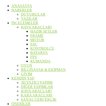
ANASAYFA
HABERLER
DUYURULAR
YAZILAR
İNCELEMELER
HAVA ARAÇLARI
HAZIR SETLER
FRAME
MOTOR
ESC
KONTROLCÜ
BATARYA
FPV
KUMANDA
OYUN
BİLGİSAYAR & EKİPMAN
GİYİM
KENDİN YAP
3D YAZICI YAPIMI
DİĞER YAPIMLAR
HAVA ARAÇLARI
KARA ARAÇLARI
SANAL GERÇEKLİK
ÖNERİLER