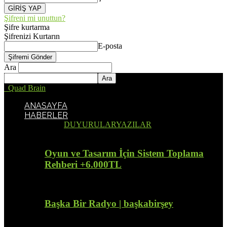
Şifreni mi unuttun?
Şifre kurtarma
Şifrenizi Kurtarın
E-posta
Ara
Quad Brain
ANASAYFA
HABERLER
Tümü
DUYURULAR
YAZILAR
Oyun ve Tasarım İçin Sistem Toplama
Rehberi +6.000TL
Başka Bir Radyo | başkabirşey