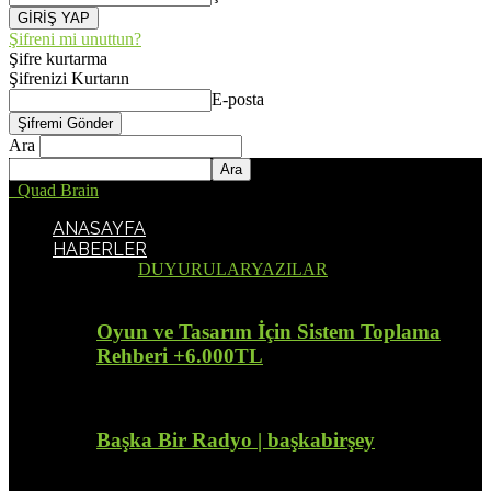
Şifreni mi unuttun?
Şifre kurtarma
Şifrenizi Kurtarın
E-posta
Ara
Quad Brain
ANASAYFA
HABERLER
Tümü
DUYURULAR
YAZILAR
Oyun ve Tasarım İçin Sistem Toplama
Rehberi +6.000TL
Başka Bir Radyo | başkabirşey