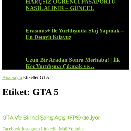
HARÇSIZ ÖĞRENCİ PASAPORTU
NASIL ALINIR – GÜNCEL
Erasmus+ İle Yurtdışında Staj Yapmak –
En Detaylı Kılavuz
Uzun Bir Aradan Sonra Merhaba! | İlk
Kez Yurtdışına Çıkmak ve…
Ana Sayfa
Etiketler
GTA 5
Etiket: GTA 5
GTA V’e Birinci Şahış Açışı (FPS) Geliyor
Facebook
Instagram
Linkedin
Mail
Youtube