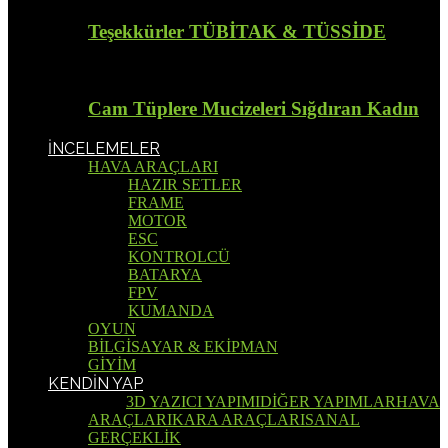
Teşekkürler TÜBİTAK & TÜSSİDE
Cam Tüplere Mucizeleri Sığdıran Kadın
İNCELEMELER
HAVA ARAÇLARI
HAZIR SETLER
FRAME
MOTOR
ESC
KONTROLCÜ
BATARYA
FPV
KUMANDA
OYUN
BİLGİSAYAR & EKİPMAN
GİYİM
KENDİN YAP
Tümü
3D YAZICI YAPIMI
DİĞER YAPIMLAR
HAVA
ARAÇLARI
KARA ARAÇLARI
SANAL
GERÇEKLİK