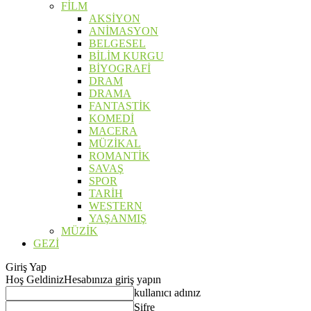
FİLM
AKSİYON
ANİMASYON
BELGESEL
BİLİM KURGU
BİYOGRAFİ
DRAM
DRAMA
FANTASTİK
KOMEDİ
MACERA
MÜZİKAL
ROMANTİK
SAVAŞ
SPOR
TARİH
WESTERN
YAŞANMIŞ
MÜZİK
GEZİ
Giriş Yap
Hoş Geldiniz
Hesabınıza giriş yapın
kullanıcı adınız
Şifre