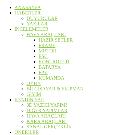
ANASAYFA
HABERLER
DUYURULAR
YAZILAR
İNCELEMELER
HAVA ARAÇLARI
HAZIR SETLER
FRAME
MOTOR
ESC
KONTROLCÜ
BATARYA
FPV
KUMANDA
OYUN
BİLGİSAYAR & EKİPMAN
GİYİM
KENDİN YAP
3D YAZICI YAPIMI
DİĞER YAPIMLAR
HAVA ARAÇLARI
KARA ARAÇLARI
SANAL GERÇEKLİK
ÖNERİLER