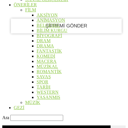
E-posta
ÖNERİLER
FİLM
AKSİYON
ANİMASYON
BELGESEL
BİLİM KURGU
BİYOGRAFİ
DRAM
DRAMA
FANTASTİK
KOMEDİ
MACERA
MÜZİKAL
ROMANTİK
SAVAŞ
SPOR
TARİH
WESTERN
YAŞANMIŞ
MÜZİK
GEZİ
Ara