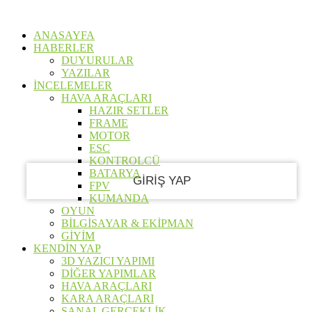
ŞIFRE KURTARMA
GIRIŞ YAP
Hoş Geldiniz
ANASAYFA
HABERLER
Hesabınıza giriş yapın
DUYURULAR
YAZILAR
İNCELEMELER
HAVA ARAÇLARI
HAZIR SETLER
kullanıcı adınız
FRAME
MOTOR
Şifre
ESC
KONTROLCÜ
BATARYA
FPV
KUMANDA
OYUN
Şifreni mi unuttun?
BİLGİSAYAR & EKİPMAN
GİYİM
KENDİN YAP
3D YAZICI YAPIMI
Şifrenizi Kurtarın
DİĞER YAPIMLAR
HAVA ARAÇLARI
KARA ARAÇLARI
SANAL GERÇEKLİK