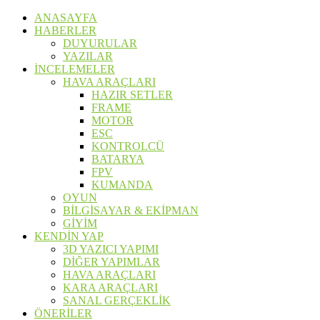
ANASAYFA
HABERLER
DUYURULAR
YAZILAR
İNCELEMELER
HAVA ARAÇLARI
HAZIR SETLER
FRAME
MOTOR
ESC
KONTROLCÜ
BATARYA
FPV
KUMANDA
OYUN
BİLGİSAYAR & EKİPMAN
GİYİM
KENDİN YAP
3D YAZICI YAPIMI
DİĞER YAPIMLAR
HAVA ARAÇLARI
KARA ARAÇLARI
SANAL GERÇEKLİK
ÖNERİLER