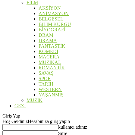
FİLM
AKSİYON
ANİMASYON
BELGESEL
BİLİM KURGU
BİYOGRAFİ
DRAM
DRAMA
FANTASTİK
KOMEDİ
MACERA
MÜZİKAL
ROMANTİK
SAVAŞ
SPOR
TARİH
WESTERN
YAŞANMIŞ
MÜZİK
GEZİ
Giriş Yap
Hoş Geldiniz
Hesabınıza giriş yapın
kullanıcı adınız
Şifre