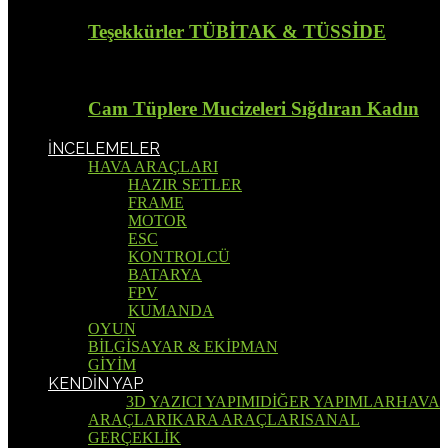
Teşekkürler TÜBİTAK & TÜSSİDE
Cam Tüplere Mucizeleri Sığdıran Kadın
İNCELEMELER
HAVA ARAÇLARI
HAZIR SETLER
FRAME
MOTOR
ESC
KONTROLCÜ
BATARYA
FPV
KUMANDA
OYUN
BİLGİSAYAR & EKİPMAN
GİYİM
KENDİN YAP
Tümü
3D YAZICI YAPIMI
DİĞER YAPIMLAR
HAVA
ARAÇLARI
KARA ARAÇLARI
SANAL
GERÇEKLİK