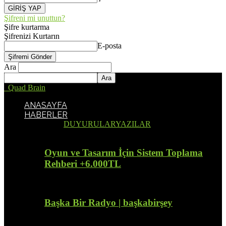
Şifreni mi unuttun?
Şifre kurtarma
Şifrenizi Kurtarın
E-posta
Ara
Quad Brain
ANASAYFA
HABERLER
Tümü
DUYURULAR
YAZILAR
Oyun ve Tasarım İçin Sistem Toplama
Rehberi +6.000TL
Başka Bir Radyo | başkabirşey