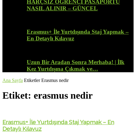
HARÇSIZ ÖĞRENCİ PASAPORTU
NASIL ALINIR – GÜNCEL
Erasmus+ İle Yurtdışında Staj Yapmak –
En Detaylı Kılavuz
Uzun Bir Aradan Sonra Merhaba! | İlk
Kez Yurtdışına Çıkmak ve…
Ana Sayfa
Etiketler
Erasmus nedir
Etiket: erasmus nedir
Erasmus+ İle Yurtdışında Staj Yapmak – En
Detaylı Kılavuz