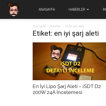
Quad
ANASAYFA
HABERLER
İ
Ana Sayfa
Etiketler
En iyi şarj aleti
Brain
Etiket: en iyi şarj aleti
En İyi Lipo Şarj Aleti – iSDT D2
200W 24A İncelemesi