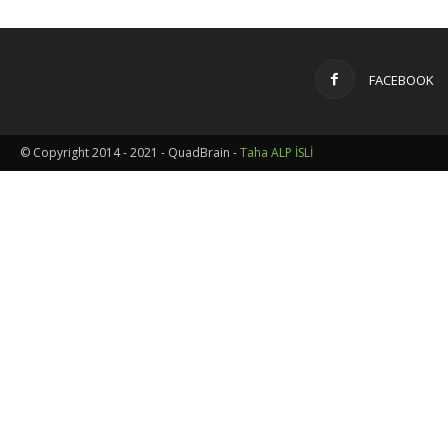
FACEBOOK
© Copyright 2014 - 2021 - QuadBrain -
Taha ALP İSLİ